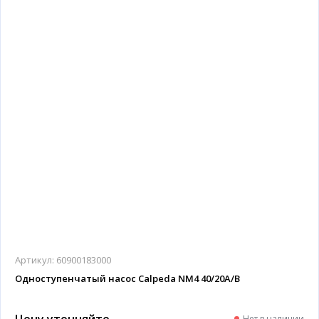
Артикул:
60900183000
Одноступенчатый насос Calpeda NM4 40/20A/B
Цену уточняйте
Нет в наличии