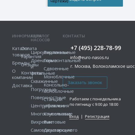
чертежи)
ИНФОРМАЦИЯ
КАТАЛОГ
КОНТАКТЫ
НАСОСОВ
+7 (495) 228-78-99
Каталог
Оплата
Циркуляционные
Вертикальные
товаров
Гарантия
info@euro-nasos.ru
Дренажные
Горизонтальные
Бренды
Отзывы
г. Москва, Волоколамское шосс
и
Сдвоенные
О
Контакты
фекальные
Моноблочные
компании
Скважинные
Консольно-
Доставка
Погружные
моноблочные
Поверхностные
Работаем с понедельника
Станции
по пятницу с 9:00 до 18:00
Центробежные
управления
Многоступенчатые
Консольные
Вход
|
Регистрация
Вихревые
Винтовые
Самовсасывающие
Двустороннего