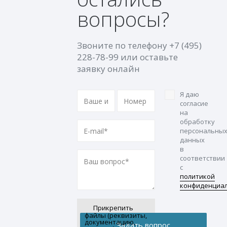
вопросы?
Звоните по телефону
+7 (495)
228-78-99
или оставьте
заявку онлайн
Я даю
согласие
на
обработку
персональны
данных
в
соответствии
с
политикой
конфиденциа
Прикрепить
файлы (реквизиты,
документацию,