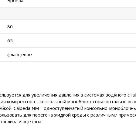
Бронза
80
65
фланцевое
ьзуется для увеличения давления в системах водяного снаб
ция компрессора – консольный моноблок с горизонтально вс
убкой. Calpeda NM – одноступенчатый консольно-моноблочн
ользовать для перегона жидкой среды с различными примеся
топлива и ацетона.