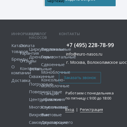
чертежи)
ИНФОРМАЦИЯ
КАТАЛОГ
КОНТАКТЫ
НАСОСОВ
+7 (495) 228-78-99
Каталог
Оплата
Циркуляционные
Вертикальные
товаров
Гарантия
info@euro-nasos.ru
Дренажные
Горизонтальные
Бренды
Отзывы
г. Москва, Волоколамское шосс
и
Сдвоенные
О
Контакты
фекальные
Моноблочные
компании
Скважинные
Консольно-
Доставка
Погружные
моноблочные
Поверхностные
Работаем с понедельника
Станции
по пятницу с 9:00 до 18:00
Центробежные
управления
Многоступенчатые
Консольные
Вход
|
Регистрация
Вихревые
Винтовые
Самовсасывающие
Двустороннего