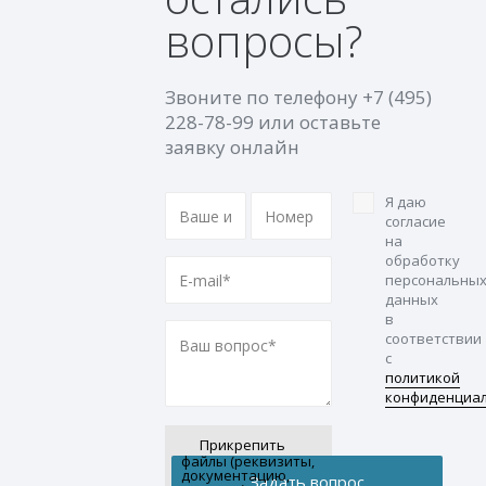
вопросы?
Звоните по телефону
+7 (495)
228-78-99
или оставьте
заявку онлайн
Я даю
согласие
на
обработку
персональны
данных
в
соответствии
с
политикой
конфиденциа
Прикрепить
файлы (реквизиты,
документацию,