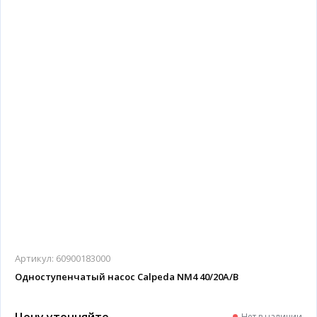
Артикул:
60900183000
Одноступенчатый насос Calpeda NM4 40/20A/B
Цену уточняйте
Нет в наличии