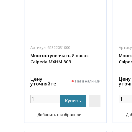
Артикул:
62322031000
Артику
Многоступенчатый насос
Много
Calpeda MXHM 803
Calpe
Цену
Цену
Нет в наличии
уточняйте
уточ
Добавить в избранное
До