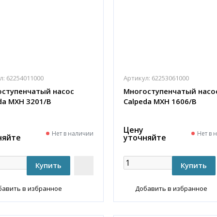
л:
62254011000
Артикул:
62253061000
ступенчатый насос
Многоступенчатый насо
da MXH 3201/B
Calpeda MXH 1606/B
Цену
Нет в наличии
Нет в 
няйте
уточняйте
бавить в избранное
Добавить в избранное