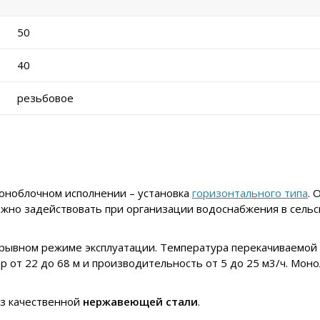
50
40
резьбовое
оноблочном исполнении – установка
горизонтального типа
. 
ожно задействовать при организации водоснабжения в сельс
ывном режиме эксплуатации. Температура перекачиваемой ж
ор от 22 до 68 м и производительность от 5 до 25 м3/ч. Мо
из качественной
нержавеющей стали
.