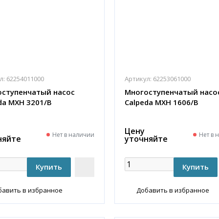
л:
62254011000
Артикул:
62253061000
ступенчатый насос
Многоступенчатый насо
da MXH 3201/B
Calpeda MXH 1606/B
Цену
Нет в наличии
Нет в 
няйте
уточняйте
бавить в избранное
Добавить в избранное