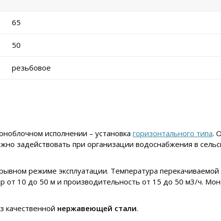
65
50
резьбовое
оноблочном исполнении – установка
горизонтального типа
. 
ожно задействовать при организации водоснабжения в сельс
ывном режиме эксплуатации. Температура перекачиваемой ж
ор от 10 до 50 м и производительность от 15 до 50 м3/ч. М
из качественной
нержавеющей стали
.