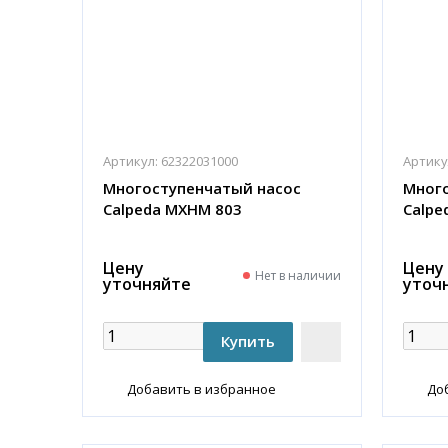
Артикул:
62322031000
Артику
Многоступенчатый насос
Много
Calpeda MXHM 803
Calpe
Цену
Цену
Нет в наличии
уточняйте
уточ
Добавить в избранное
До