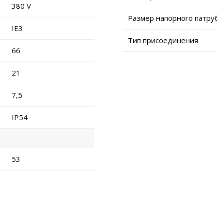
380 V
Размер напорного патру
IE3
Тип присоединения
66
21
7,5
IP54
53