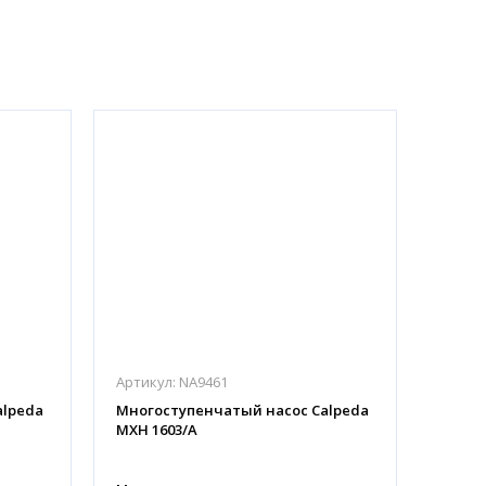
Артикул:
NA9461
alpeda
Многоступенчатый насос Calpeda
MXH 1603/A