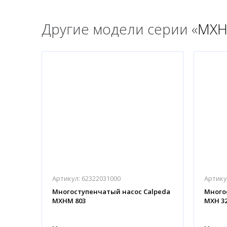
Другие модели серии «
MX
Артикул:
62322031000
Артику
Многоступенчатый насос Calpeda
Много
MXHM 803
MXH 32