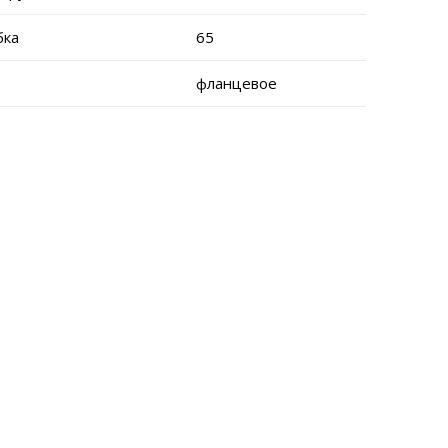
бка
65
фланцевое