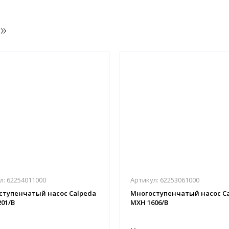
H
»
л:
62254011000
Артикул:
62253061000
ступенчатый насос Calpeda
Многоступенчатый насос C
01/B
MXH 1606/B