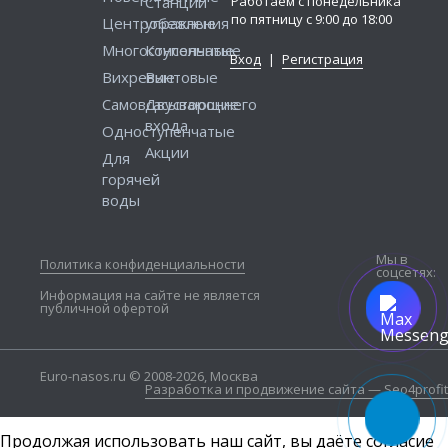
Работаем с понедельника
Станции
по пятницу с 9:00 до 18:00
Центробежные
управления
Многоступенчатые
Консольные
Вход
|
Регистрация
Вихревые
Винтовые
Самовсасывающие
Двустороннего
входа
Одноступенчатые
Акции
Для
горячей
воды
Мы в
Политика конфиденциальности
соцсетях:
Информация на сайте не является
публичной офертой
Euro-nasos.ru © 2008-2026, Москва
Разработка и продвижение сайта — Seo4profit
Продолжая использовать наш сайт, вы даёте согласие