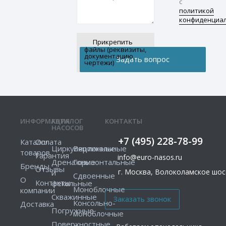
с
политикой
конфиденциа
Прикрепить
файлы (реквизиты,
документацию,
чертежи)
ИНФОРМАЦИЯ
КАТАЛОГ
КОНТАКТЫ
НАСОСОВ
+7 (495) 228-78-99
Каталог
Оплата
Циркуляционные
Вертикальные
товаров
Гарантия
info@euro-nasos.ru
Дренажные
Горизонтальные
Бренды
Отзывы
г. Москва, Волоколамское шосс
и
Сдвоенные
О
Контакты
фекальные
Моноблочные
компании
Скважинные
Консольно-
Доставка
Погружные
моноблочные
Поверхностные