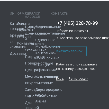
ИНФОРМАЦИЯ
КАТАЛОГ
КОНТАКТЫ
НАСОСОВ
+7 (495) 228-78-99
Каталог
Оплата
Циркуляционные
Вертикальные
товаров
Гарантия
info@euro-nasos.ru
Дренажные
Горизонтальные
Бренды
Отзывы
г. Москва, Волоколамское шосс
и
Сдвоенные
О
Контакты
фекальные
Моноблочные
компании
Скважинные
Консольно-
Доставка
Погружные
моноблочные
Поверхностные
Работаем с понедельника
Станции
по пятницу с 9:00 до 18:00
Центробежные
управления
Многоступенчатые
Консольные
Вход
|
Регистрация
Вихревые
Винтовые
Самовсасывающие
Двустороннего
входа
Одноступенчатые
Акции
Для
горячей