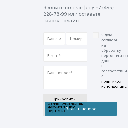
Звоните по телефону
+7 (495)
228-78-99
или оставьте
заявку онлайн
Я даю
согласие
на
обработку
персональны
данных
в
соответствии
с
политикой
конфиденциа
Прикрепить
файлы (реквизиты,
документацию,
чертежи)