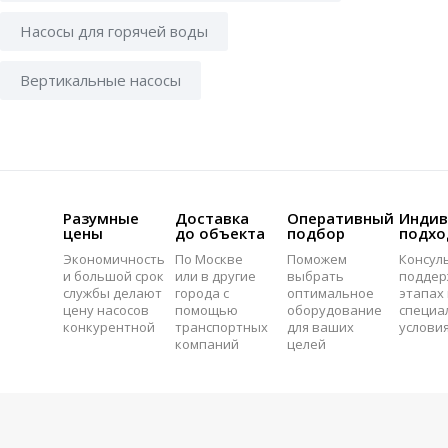
Насосы для горячей воды
Вертикальные насосы
Разумные
Доставка
Оперативный
Индив
цены
до объекта
подбор
подхо
Экономичность
По Москве
Поможем
Консул
и большой срок
или в другие
выбрать
поддер
службы делают
города с
оптимальное
этапах 
цену насосов
помощью
оборудование
специа
конкурентной
транспортных
для ваших
услови
компаний
целей