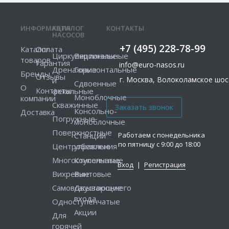
ИНФОРМАЦИЯ
КАТАЛОГ
КОНТАКТЫ
НАСОСОВ
+7 (495) 228-78-99
Каталог
Оплата
Циркуляционные
Вертикальные
товаров
Гарантия
info@euro-nasos.ru
Дренажные
Горизонтальные
Бренды
Отзывы
г. Москва, Волоколамское шосс
и
Сдвоенные
О
Контакты
фекальные
Моноблочные
компании
Скважинные
Консольно-
Доставка
Погружные
моноблочные
Поверхностные
Работаем с понедельника
Станции
по пятницу с 9:00 до 18:00
Центробежные
управления
Многоступенчатые
Консольные
Вход
|
Регистрация
Вихревые
Винтовые
Самовсасывающие
Двустороннего
входа
Одноступенчатые
Акции
Для
горячей