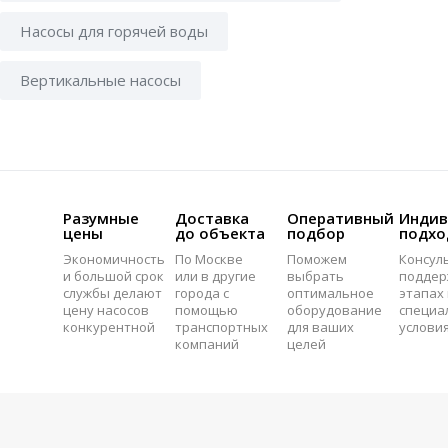
Насосы для горячей воды
Вертикальные насосы
Разумные
Доставка
Оперативный
Индив
цены
до объекта
подбор
подхо
Экономичность
По Москве
Поможем
Консул
и большой срок
или в другие
выбрать
поддер
службы делают
города с
оптимальное
этапах 
цену насосов
помощью
оборудование
специа
конкурентной
транспортных
для ваших
услови
компаний
целей