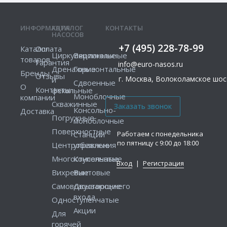
ИНФОРМАЦИЯ
КАТАЛОГ
КОНТАКТЫ
НАСОСОВ
+7 (495) 228-78-99
Каталог
Оплата
Циркуляционные
Вертикальные
товаров
Гарантия
info@euro-nasos.ru
Дренажные
Горизонтальные
Бренды
Отзывы
г. Москва, Волоколамское шосс
и
Сдвоенные
О
Контакты
фекальные
Моноблочные
компании
Скважинные
Консольно-
Доставка
Погружные
моноблочные
Поверхностные
Работаем с понедельника
Станции
по пятницу с 9:00 до 18:00
Центробежные
управления
Многоступенчатые
Консольные
Вход
|
Регистрация
Вихревые
Винтовые
Самовсасывающие
Двустороннего
входа
Одноступенчатые
Акции
Для
горячей