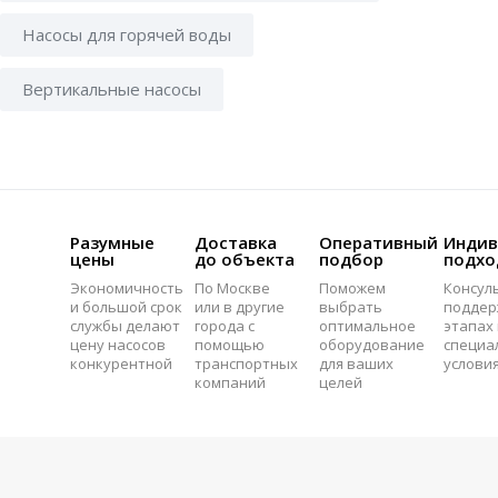
Насосы для горячей воды
Вертикальные насосы
Разумные
Доставка
Оперативный
Индив
цены
до объекта
подбор
подхо
Экономичность
По Москве
Поможем
Консул
и большой срок
или в другие
выбрать
поддер
службы делают
города с
оптимальное
этапах 
цену насосов
помощью
оборудование
специа
конкурентной
транспортных
для ваших
услови
компаний
целей