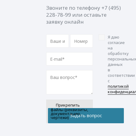
Звоните по телефону
+7 (495)
228-78-99
или оставьте
заявку онлайн
Я даю
согласие
на
обработку
персональны
данных
в
соответствии
с
политикой
конфиденциа
Прикрепить
файлы (реквизиты,
документацию,
чертежи)