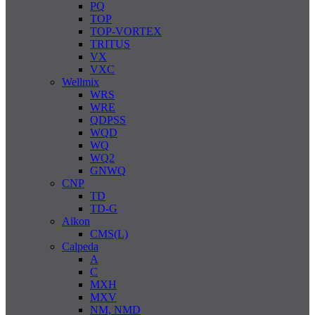
PQ
TOP
TOP-VORTEX
TRITUS
VX
VXC
Wellmix
WRS
WRE
QDPSS
WQD
WQ
WQ2
GNWQ
CNP
TD
TD-G
Aikon
CMS(L)
Calpeda
A
C
MXH
MXV
NM, NMD