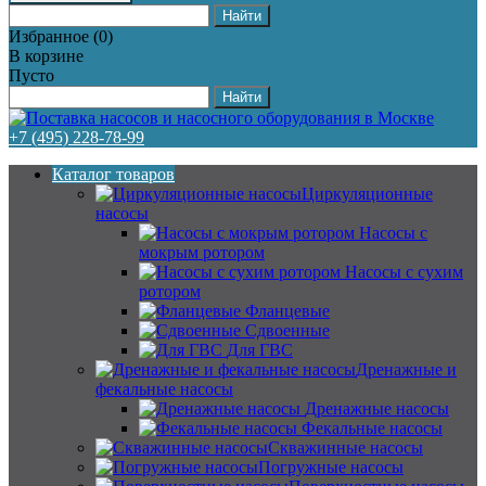
Избранное
(
0
)
В корзине
Пусто
+7 (495) 228-78-99
Каталог товаров
Циркуляционные
насосы
Насосы с
мокрым ротором
Насосы с сухим
ротором
Фланцевые
Сдвоенные
Для ГВС
Дренажные и
фекальные насосы
Дренажные насосы
Фекальные насосы
Скважинные насосы
Погружные насосы