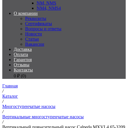
NM, NMS
NM4, NMS4
О компании
Реквизиты
Сертификаты
Вопросы и ответы
Новости
Статьи
Вакансии
Доставка
Оплата
Гарантия
Отзывы
Контакты
0
₽ (
0
)
Главная
/
Каталог
/
Многоступенчатые насосы
/
Вертикальные многоступенчатые насосы
/
Вертикальный повысительный насос Calpeda MXVL4 65-3209