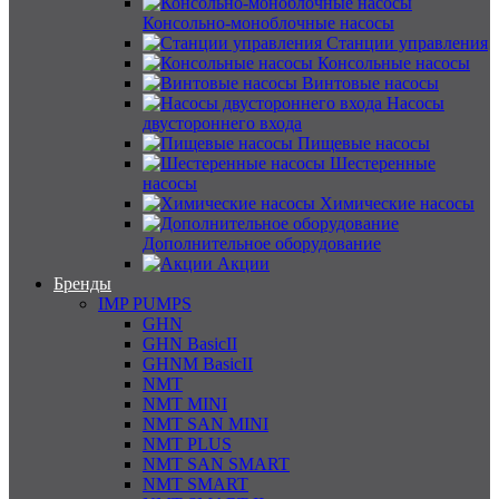
Консольно-моноблочные насосы
Станции управления
Консольные насосы
Винтовые насосы
Насосы
двустороннего входа
Пищевые насосы
Шестеренные
насосы
Химические насосы
Дополнительное оборудование
Акции
Бренды
IMP PUMPS
GHN
GHN BasicII
GHNM BasicII
NMT
NMT MINI
NMT SAN MINI
NMT PLUS
NMT SAN SMART
NMT SMART