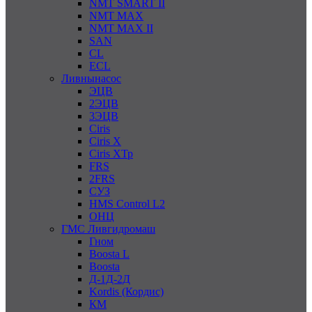
NMT SMART II
NMT MAX
NMT MAX II
SAN
CL
ECL
Ливнынасос
ЭЦВ
2ЭЦВ
3ЭЦВ
Ciris
Ciris X
Ciris ХТр
FRS
2FRS
СУЗ
HMS Control L2
ОНЦ
ГМС Ливгидромаш
Гном
Boosta L
Boosta
Д-1Д-2Д
Kordis (Кордис)
КМ