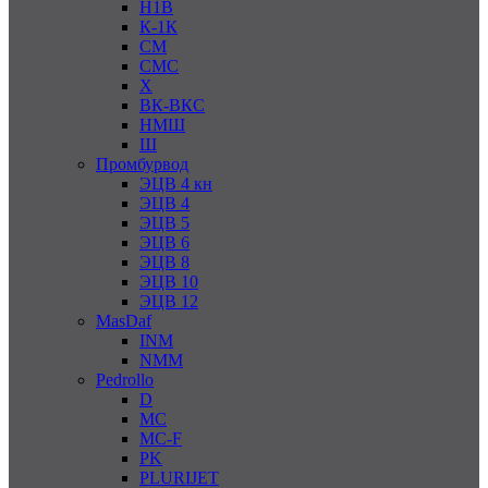
Н1В
К-1К
СМ
СМС
Х
ВК-ВКС
НМШ
Ш
Промбурвод
ЭЦВ 4 кн
ЭЦВ 4
ЭЦВ 5
ЭЦВ 6
ЭЦВ 8
ЭЦВ 10
ЭЦВ 12
MasDaf
INM
NMM
Pedrollo
D
MC
MC-F
PK
PLURIJET