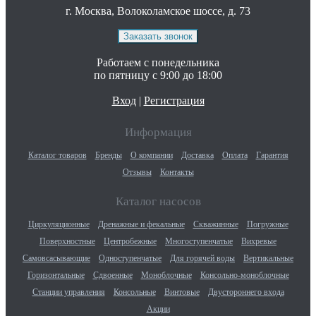
г. Москва, Волоколамское шоссе, д. 73
Работаем с понедельника
по пятницу с 9:00 до 18:00
Вход
|
Регистрация
Информация
Каталог товаров
Бренды
О компании
Доставка
Оплата
Гарантия
Отзывы
Контакты
Каталог насосов
Циркуляционные
Дренажные и фекальные
Скважинные
Погружные
Поверхностные
Центробежные
Многоступенчатые
Вихревые
Самовсасывающие
Одноступенчатые
Для горячей воды
Вертикальные
Горизонтальные
Сдвоенные
Моноблочные
Консольно-моноблочные
Станции управления
Консольные
Винтовые
Двустороннего входа
Акции