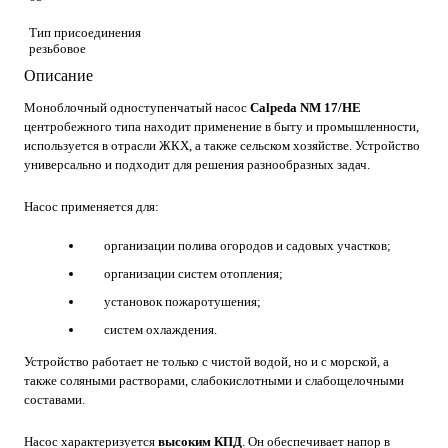
Тип присоединения
резьбовое
Описание
Моноблочный одноступенчатый насос
Calpeda NM 17/HE
центробежного типа находит применение в быту и промышленности,
используется в отрасли ЖКХ, а также сельском хозяйстве. Устройство
универсально и подходит для решения разнообразных задач.
Насос применяется для:
организации полива огородов и садовых участков;
организации систем отопления;
установок пожаротушения;
систем охлаждения.
Устройство работает не только с чистой водой, но и с морской, а
также соляными растворами, слабокислотными и слабощелочными
составами.
Насос характеризуется
высоким КПД
. Он обеспечивает напор в