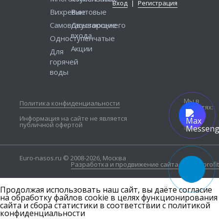
Вход
|
Регистрация
Вихревые
Винтовые
Самовсасывающие
Двустороннего
входа
Одноступенчатые
Акции
Для
горячей
воды
Мы в
Политика конфиденциальности
соцсетях:
Информация на сайте не является
публичной офертой
Euro-nasos.ru © 2008-2026, Москва
Разработка и продвижение сайта — Seo4profit
Продолжая использовать наш сайт, вы даёте согласие
на обработку файлов cookie в целях функционирования
сайта и сбора статистики в соответствии с
политикой
конфиденциальности