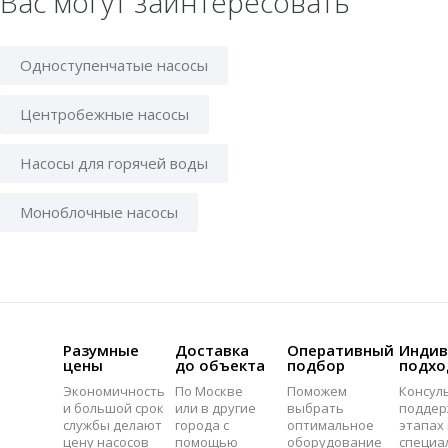
Вас могут заинтересовать
Одноступенчатые насосы
Центробежные насосы
Насосы для горячей воды
Моноблочные насосы
Разумные
Доставка
Оперативный
Индив
цены
до объекта
подбор
подхо
Экономичность
По Москве
Поможем
Консул
и большой срок
или в другие
выбрать
поддер
службы делают
города с
оптимальное
этапах 
цену насосов
помощью
оборудование
специа