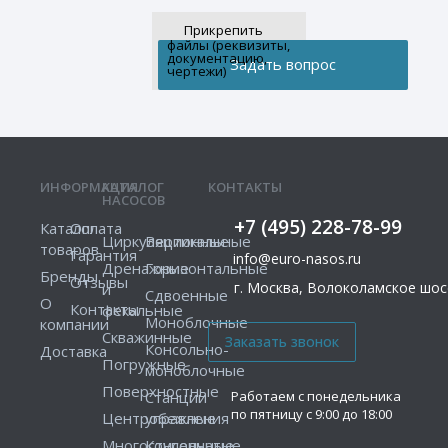
Прикрепить
файлы (реквизиты,
документацию,
чертежи)
ИНФОРМАЦИЯ
КАТАЛОГ
КОНТАКТЫ
НАСОСОВ
+7 (495) 228-78-99
Каталог
Оплата
Циркуляционные
Вертикальные
товаров
Гарантия
info@euro-nasos.ru
Дренажные
Горизонтальные
Бренды
Отзывы
г. Москва, Волоколамское шосс
и
Сдвоенные
О
Контакты
фекальные
Моноблочные
компании
Скважинные
Консольно-
Доставка
Погружные
моноблочные
Поверхностные
Работаем с понедельника
Станции
по пятницу с 9:00 до 18:00
Центробежные
управления
Многоступенчатые
Консольные