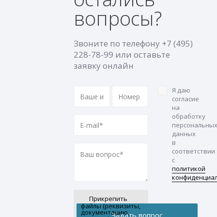
вопросы?
Звоните по телефону
+7 (495)
228-78-99
или оставьте
заявку онлайн
Я даю
согласие
на
обработку
персональны
данных
в
соответствии
с
политикой
конфиденциа
Прикрепить
файлы (реквизиты,
документацию,