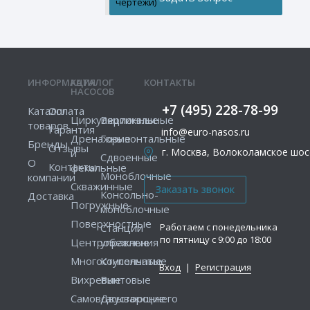
чертежи)
ИНФОРМАЦИЯ
КАТАЛОГ
КОНТАКТЫ
НАСОСОВ
+7 (495) 228-78-99
Каталог
Оплата
Циркуляционные
Вертикальные
товаров
Гарантия
info@euro-nasos.ru
Дренажные
Горизонтальные
Бренды
Отзывы
г. Москва, Волоколамское шосс
и
Сдвоенные
О
Контакты
фекальные
Моноблочные
компании
Скважинные
Консольно-
Доставка
Погружные
моноблочные
Поверхностные
Работаем с понедельника
Станции
по пятницу с 9:00 до 18:00
Центробежные
управления
Многоступенчатые
Консольные
Вход
|
Регистрация
Вихревые
Винтовые
Самовсасывающие
Двустороннего