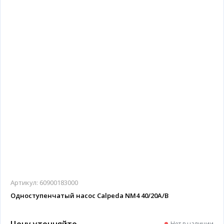
Артикул:
60900183000
Одноступенчатый насос Calpeda NM4 40/20A/B
Цену уточняйте
Нет в наличии