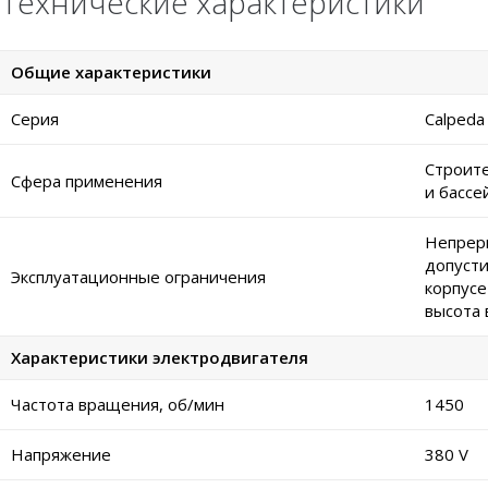
Технические характеристики
Общие характеристики
Серия
Calped
Строите
Сфера применения
и бассе
Непреры
допусти
Эксплуатационные ограничения
корпусе
высота 
Характеристики электродвигателя
Частота вращения, об/мин
1450
Напряжение
380 V