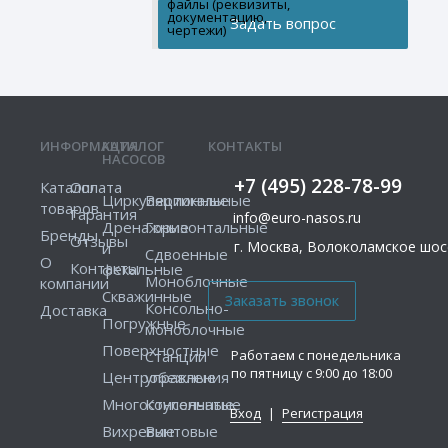
файлы (реквизиты,
документацию,
чертежи)
ИНФОРМАЦИЯ
КАТАЛОГ
КОНТАКТЫ
НАСОСОВ
+7 (495) 228-78-99
Каталог
Оплата
Циркуляционные
Вертикальные
товаров
Гарантия
info@euro-nasos.ru
Дренажные
Горизонтальные
Бренды
Отзывы
г. Москва, Волоколамское шосс
и
Сдвоенные
О
Контакты
фекальные
Моноблочные
компании
Скважинные
Консольно-
Доставка
Погружные
моноблочные
Поверхностные
Работаем с понедельника
Станции
по пятницу с 9:00 до 18:00
Центробежные
управления
Многоступенчатые
Консольные
Вход
|
Регистрация
Вихревые
Винтовые