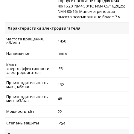
корпусе насоса: 16 бар (для NM4
40/16,20; NM4 50/16; NM4 65/16,20,25;
NM4 80/16). Манометрическая
высота всасывания не более 7 м.
Характеристики электродвигателя
Частота вращения,
1450
об/мин
Напряжение
380 V
Класс
энергоэффективности
IE3
электродвигателя
Производительность
192
макс, м3/час
Производительность
48
мин., м3/час
Мощность, кВт
22
Степень защиты
IP54