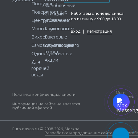
Погружные
моноблочные
Поверхностные
Работаем с понедельника
Станции
по пятницу с 9:00 до 18:00
Центробежные
управления
Многоступенчатые
Консольные
Вход
|
Регистрация
Вихревые
Винтовые
Самовсасывающие
Двустороннего
входа
Одноступенчатые
Акции
Для
горячей
воды
Мы в
Политика конфиденциальности
соцсетях:
Информация на сайте не является
публичной офертой
Euro-nasos.ru © 2008-2026, Москва
Разработка и продвижение сайта — Seo4profit