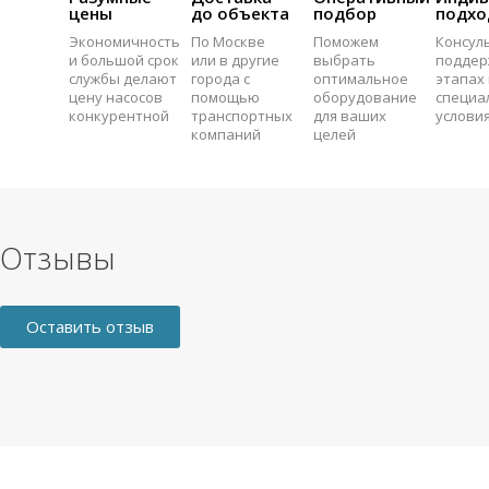
цены
до объекта
подбор
подхо
Экономичность
По Москве
Поможем
Консул
и большой срок
или в другие
выбрать
поддер
службы делают
города с
оптимальное
этапах 
цену насосов
помощью
оборудование
специа
конкурентной
транспортных
для ваших
услови
компаний
целей
Отзывы
Оставить отзыв