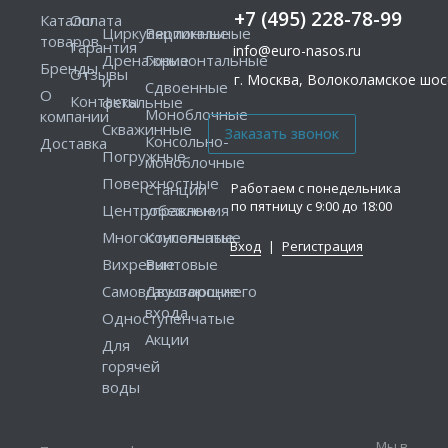
+7 (495) 228-78-99
Каталог
Оплата
Циркуляционные
Вертикальные
товаров
Гарантия
info@euro-nasos.ru
Дренажные
Горизонтальные
Бренды
Отзывы
г. Москва, Волоколамское шосс
и
Сдвоенные
О
Контакты
фекальные
Моноблочные
компании
Скважинные
Консольно-
Доставка
Погружные
моноблочные
Поверхностные
Работаем с понедельника
Станции
по пятницу с 9:00 до 18:00
Центробежные
управления
Многоступенчатые
Консольные
Вход
|
Регистрация
Вихревые
Винтовые
Самовсасывающие
Двустороннего
входа
Одноступенчатые
Акции
Для
горячей
воды
Мы в