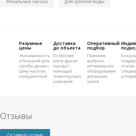
Фекальные насосы
Для грязной воды
Разумные
Доставка
Оперативный
Индив
цены
до объекта
подбор
подхо
Экономичность
По Москве
Поможем
Консул
и большой срок
или в другие
выбрать
поддер
службы делают
города с
оптимальное
этапах 
цену насосов
помощью
оборудование
специа
конкурентной
транспортных
для ваших
услови
компаний
целей
Отзывы
Оставить отзыв