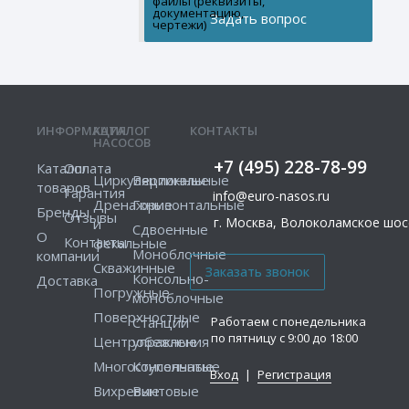
файлы (реквизиты,
документацию,
чертежи)
ИНФОРМАЦИЯ
КАТАЛОГ
КОНТАКТЫ
НАСОСОВ
+7 (495) 228-78-99
Каталог
Оплата
Циркуляционные
Вертикальные
товаров
Гарантия
info@euro-nasos.ru
Дренажные
Горизонтальные
Бренды
Отзывы
г. Москва, Волоколамское шосс
и
Сдвоенные
О
Контакты
фекальные
Моноблочные
компании
Скважинные
Консольно-
Доставка
Погружные
моноблочные
Поверхностные
Работаем с понедельника
Станции
по пятницу с 9:00 до 18:00
Центробежные
управления
Многоступенчатые
Консольные
Вход
|
Регистрация
Вихревые
Винтовые