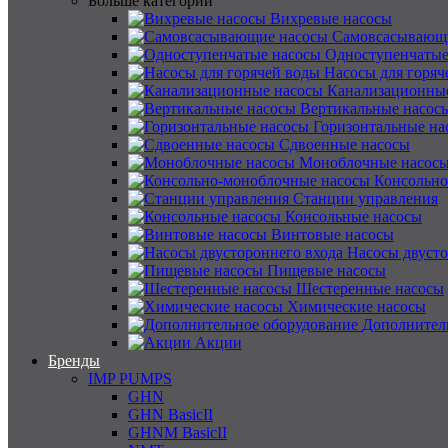
Больше категорий
Вихревые насосы
Самовсасывающ
Одноступенчатые
Насосы для горяч
Канализационны
Вертикальные насос
Горизонтальные на
Сдвоенные насосы
Моноблочные насос
Консольно
Станции управления
Консольные насосы
Винтовые насосы
Насосы двусто
Пищевые насосы
Шестеренные насосы
Химические насосы
Дополнител
Акции
Бренды
IMP PUMPS
GHN
GHN BasicII
GHNM BasicII