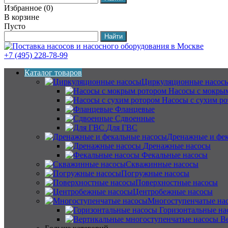
Избранное
(
0
)
В корзине
Пусто
+7 (495) 228-78-99
Каталог товаров
Циркуляционные насос
Насосы с мокры
Насосы с сухим р
Фланцевые
Сдвоенные
Для ГВС
Дренажные и фек
Дренажные насосы
Фекальные насосы
Скважинные насосы
Погружные насосы
Поверхностные насосы
Центробежные насосы
Многоступенчатые на
Горизонтальные на
В