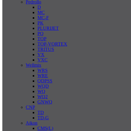
Pedrollo
D
MC
MC-F
PK
PLURIJET
PQ
TOP
TOP-VORTEX
TRITUS
VX
VXC
Wellmix
WRS
WRE
QDPSS
WQD
WQ
WQ2
GNWQ
CNP
TD
TD-G
Aikon
CMS(L)