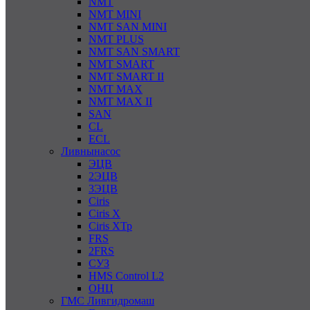
NMT
NMT MINI
NMT SAN MINI
NMT PLUS
NMT SAN SMART
NMT SMART
NMT SMART II
NMT MAX
NMT MAX II
SAN
CL
ECL
Ливнынасос
ЭЦВ
2ЭЦВ
3ЭЦВ
Ciris
Ciris X
Ciris ХТр
FRS
2FRS
СУЗ
HMS Control L2
ОНЦ
ГМС Ливгидромаш