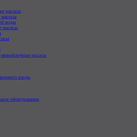
ие насосы
 насосы
ей воды
е насосы
ы
сосы
ы
-моноблочные насосы
роннего входа
ьное оборудование