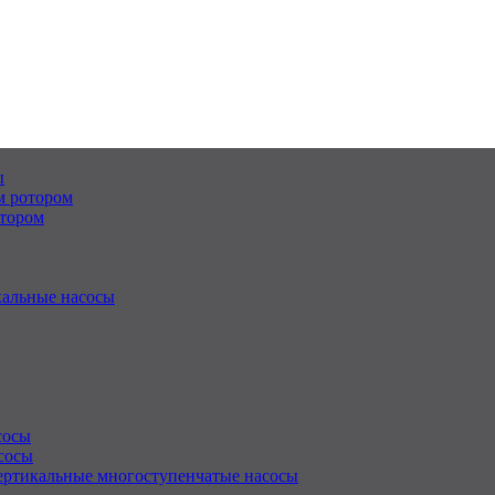
ы
м ротором
отором
альные насосы
сосы
сосы
ертикальные многоступенчатые насосы