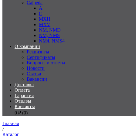
Calpeda
A
C
MXH
MXV
NM, NMD
NM, NMS
NM4, NMS4
О компании
Реквизиты
Сертификаты
Вопросы и ответы
Новости
Статьи
Вакансии
Доставка
Оплата
Гарантия
Отзывы
Контакты
0
₽ (
0
)
Главная
/
Каталог