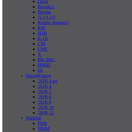
Гном
Boosta L
Boosta
Д-1Д-2Д
Kordis (Кордис)
КМ
Н1В
К-1К
СМ
СМС
Х
ВК-ВКС
НМШ
Ш
Промбурвод
ЭЦВ 4 кн
ЭЦВ 4
ЭЦВ 5
ЭЦВ 6
ЭЦВ 8
ЭЦВ 10
ЭЦВ 12
MasDaf
INM
NMM