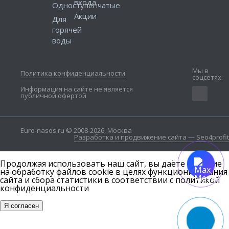
входа
Одноступенчатые
Акции
Для
горячей
воды
Мы в
Политика конфиденциальности
соцсетях:
Информация на сайте не является
публичной офертой
Euro-nasos.ru © 2008-2026, Москва
Разработка и продвижение сайта — Seo4profit
Продолжая использовать наш сайт, вы даёте согласие
на обработку файлов cookie в целях функционирования
сайта и сбора статистики в соответствии с
политикой
конфиденциальности
Я согласен