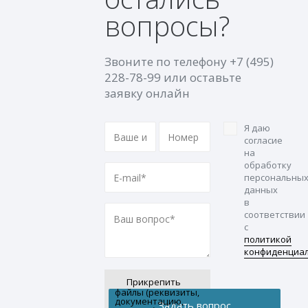
вопросы?
Звоните по телефону
+7 (495)
228-78-99
или оставьте
заявку онлайн
Я даю
согласие
на
обработку
персональны
данных
в
соответствии
с
политикой
конфиденциа
Прикрепить
файлы (реквизиты,
документацию,