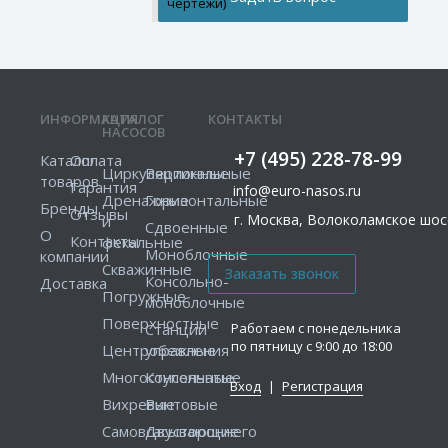
чертежи)
ИНФОРМАЦИЯ
КАТАЛОГ
КОНТАКТЫ
НАСОСОВ
+7 (495) 228-78-99
Каталог
Оплата
Циркуляционные
Вертикальные
товаров
Гарантия
info@euro-nasos.ru
Дренажные
Горизонтальные
Бренды
Отзывы
г. Москва, Волоколамское шосс
и
Сдвоенные
О
Контакты
фекальные
Моноблочные
компании
Скважинные
Консольно-
Доставка
Погружные
моноблочные
Поверхностные
Работаем с понедельника
Станции
по пятницу с 9:00 до 18:00
Центробежные
управления
Многоступенчатые
Консольные
Вход
|
Регистрация
Вихревые
Винтовые
Самовсасывающие
Двустороннего