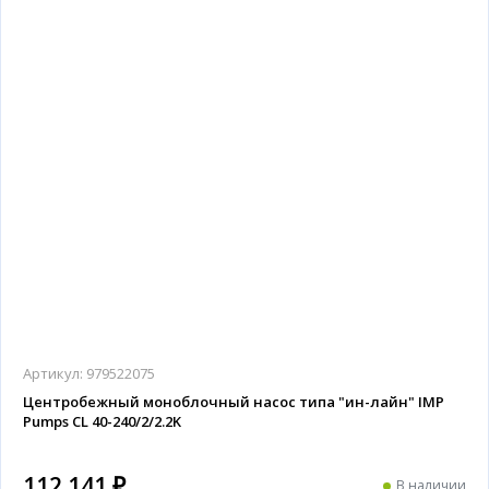
Артикул:
979522075
Центробежный моноблочный насос типа "ин-лайн" IMP
Pumps CL 40-240/2/2.2K
112 141 ₽
В наличии