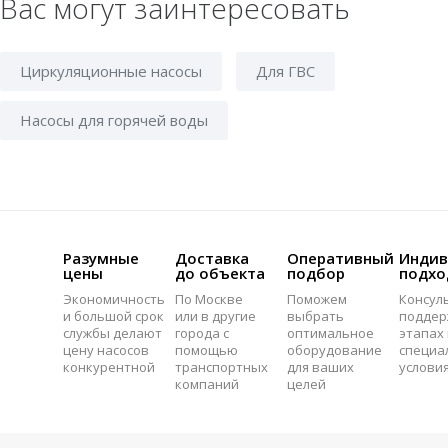
Вас могут заинтересовать
Циркуляционные насосы
Для ГВС
Насосы для горячей воды
Разумные
Доставка
Оперативный
Индив
цены
до объекта
подбор
подхо
Экономичность
По Москве
Поможем
Консул
и большой срок
или в другие
выбрать
поддер
службы делают
города с
оптимальное
этапах 
цену насосов
помощью
оборудование
специа
конкурентной
транспортных
для ваших
услови
компаний
целей