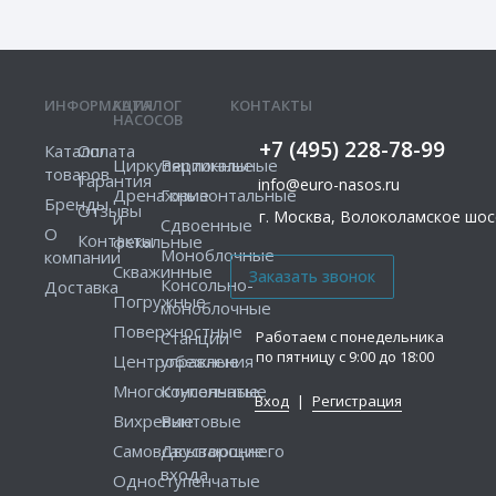
ИНФОРМАЦИЯ
КАТАЛОГ
КОНТАКТЫ
НАСОСОВ
+7 (495) 228-78-99
Каталог
Оплата
Циркуляционные
Вертикальные
товаров
Гарантия
info@euro-nasos.ru
Дренажные
Горизонтальные
Бренды
Отзывы
г. Москва, Волоколамское шосс
и
Сдвоенные
О
Контакты
фекальные
Моноблочные
компании
Скважинные
Консольно-
Доставка
Погружные
моноблочные
Поверхностные
Работаем с понедельника
Станции
по пятницу с 9:00 до 18:00
Центробежные
управления
Многоступенчатые
Консольные
Вход
|
Регистрация
Вихревые
Винтовые
Самовсасывающие
Двустороннего
входа
Одноступенчатые