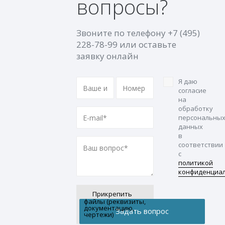
вопросы?
Звоните по телефону
+7 (495)
228-78-99
или оставьте
заявку онлайн
Я даю
согласие
на
обработку
персональны
данных
в
соответствии
с
политикой
конфиденциа
Прикрепить
файлы (реквизиты,
документацию,
чертежи)