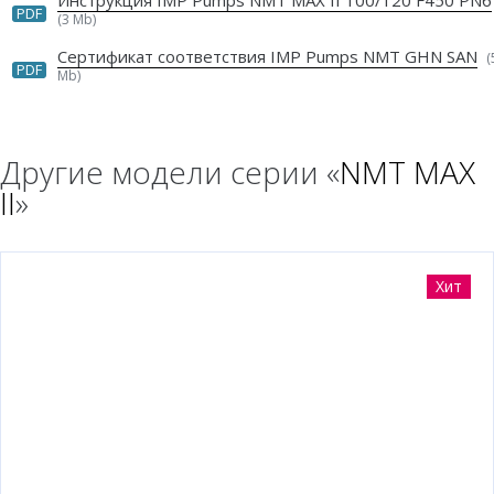
Инструкция IMP Pumps NMT MAX II 100/120 F450 PN6
PDF
(3 Mb)
Сертификат соответствия IMP Pumps NMT GHN SAN
(
PDF
Mb)
Другие модели серии «
NMT MAX
II
»
Хит