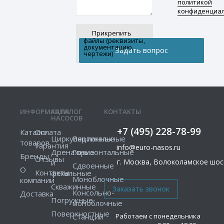
политикой
конфиденциа
Прикрепить
файлы (реквизиты,
документацию,
чертежи)
ИНФОРМАЦИЯ
КАТАЛОГ
КОНТАКТЫ
НАСОСОВ
+7 (495) 228-78-99
Каталог
Оплата
Циркуляционные
Вертикальные
товаров
Гарантия
info@euro-nasos.ru
Дренажные
Горизонтальные
Бренды
Отзывы
г. Москва, Волоколамское шосс
и
Сдвоенные
О
Контакты
фекальные
Моноблочные
компании
Скважинные
Консольно-
Доставка
Погружные
моноблочные
Поверхностные
Работаем с понедельника
Станции