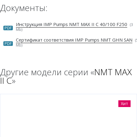
Документы:
Инструкция IMP Pumps NMT MAX II C 40/100 F250
(3
PDF
Mb)
Сертификат соответствия IMP Pumps NMT GHN SAN
(
PDF
Mb)
Другие модели серии «
NMT MAX
II C
»
Хит