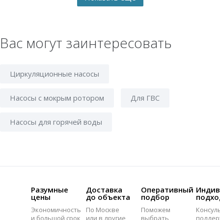
Вас могут заинтересовать
Циркуляционные насосы
Насосы с мокрым ротором
Для ГВС
Насосы для горячей воды
Разумные
Доставка
Оперативный
Индив
цены
до объекта
подбор
подхо
Экономичность
По Москве
Поможем
Консул
и большой срок
или в другие
выбрать
поддер