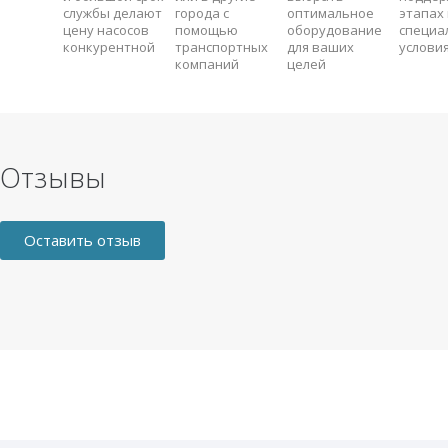
службы делают
города с
оптимальное
этапах 
цену насосов
помощью
оборудование
специа
конкурентной
транспортных
для ваших
услови
компаний
целей
Отзывы
Оставить отзыв