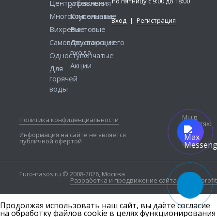
по пятницу с 9:00 до 18:00
Центробежные
управления
Многоступенчатые
Консольные
Вход
|
Регистрация
Вихревые
Винтовые
Самовсасывающие
Двустороннего
входа
Одноступенчатые
Акции
Для
горячей
воды
Мы в
Политика конфиденциальности
соцсетях:
Информация на сайте не является
публичной офертой
Euro-nasos.ru © 2008-2026, Москва
Разработка и продвижение сайта — Seo4profit
Продолжая использовать наш сайт, вы даёте согласие
на обработку файлов cookie в целях функционирования