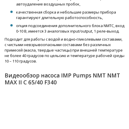
автоудаление воздушных пробок,
качественная сборка и небольшие размеры прибора
гарантируют длительную работоспособность,
опция подсоединения дополнительного блока NMTC, вход
0-10 В, имеется 3 аналоговых input/output, 1 реле-выход.
Подходит для работы с водой и водно-гликолевыми составами,
с чистыми невзрывоопасными составами без различных
примесей (масла, твердые частицы) при внешней температуре
не более 40 градусов по цельсию и температуре рабочей среды
10 – 110 градусов.
Видеообзор насоса IMP Pumps NMT NMT
MAX II C 65/40 F340