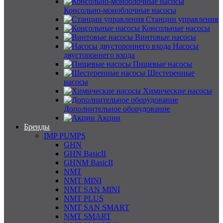
Консольно-моноблочные насосы
Станции управления
Консольные насосы
Винтовые насосы
Насосы
двустороннего входа
Пищевые насосы
Шестеренные
насосы
Химические насосы
Дополнительное оборудование
Акции
Бренды
IMP PUMPS
GHN
GHN BasicII
GHNM BasicII
NMT
NMT MINI
NMT SAN MINI
NMT PLUS
NMT SAN SMART
NMT SMART