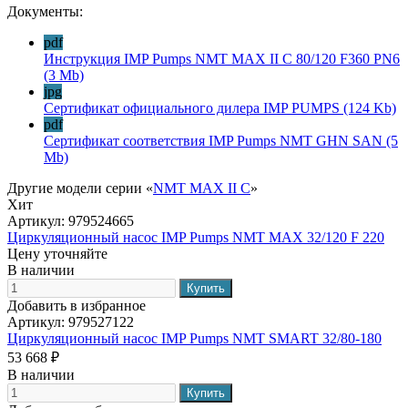
Документы:
pdf
Инструкция IMP Pumps NMT MAX II C 80/120 F360 PN6
(3 Mb)
jpg
Сертификат официального дилера IMP PUMPS
(124 Kb)
pdf
Сертификат соответствия IMP Pumps NMT GHN SAN
(5
Mb)
Другие модели серии «
NMT MAX II C
»
Хит
Артикул:
979524665
Циркуляционный насос IMP Pumps NMT MAX 32/120 F 220
Цену уточняйте
В наличии
Добавить в избранное
Артикул:
979527122
Циркуляционный насос IMP Pumps NMT SMART 32/80-180
53 668 ₽
В наличии