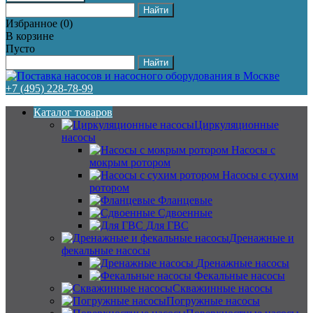
Избранное
(
0
)
В корзине
Пусто
+7 (495) 228-78-99
Каталог товаров
Циркуляционные
насосы
Насосы с
мокрым ротором
Насосы с сухим
ротором
Фланцевые
Сдвоенные
Для ГВС
Дренажные и
фекальные насосы
Дренажные насосы
Фекальные насосы
Скважинные насосы
Погружные насосы