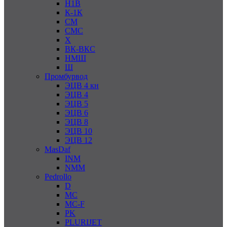
Н1В
К-1К
СМ
СМС
Х
ВК-ВКС
НМШ
Ш
Промбурвод
ЭЦВ 4 кн
ЭЦВ 4
ЭЦВ 5
ЭЦВ 6
ЭЦВ 8
ЭЦВ 10
ЭЦВ 12
MasDaf
INM
NMM
Pedrollo
D
MC
MC-F
PK
PLURIJET