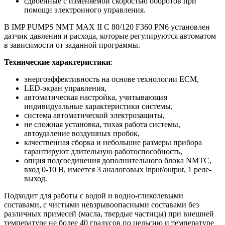
сдвоенные с изменяемой скоростью оборотов при
помощи электронного управления.
В IMP PUMPS NMT MAX II C 80/120 F360 PN6 установлен
датчик давления и расхода, которые регулируются автоматом
в зависимости от заданной программы.
Технические характеристики
:
энергоэффективность на основе технологии ECM,
LED-экран управления,
автоматическая настройка, учитывающая
индивидуальные характеристики системы,
система автоматической электрозащиты,
не сложная установка, тихая работа системы,
автоудаление воздушных пробок,
качественная сборка и небольшие размеры прибора
гарантируют длительную работоспособность,
опция подсоединения дополнительного блока NMTC,
вход 0-10 В, имеется 3 аналоговых input/output, 1 реле-
выход.
Подходит для работы с водой и водно-гликолевыми
составами, с чистыми невзрывоопасными составами без
различных примесей (масла, твердые частицы) при внешней
температуре не более 40 градусов по цельсию и температуре