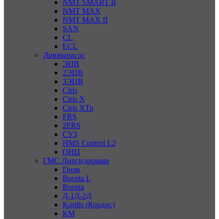
NMT SMART II
NMT MAX
NMT MAX II
SAN
CL
ECL
Ливнынасос
ЭЦВ
2ЭЦВ
3ЭЦВ
Ciris
Ciris X
Ciris ХТр
FRS
2FRS
СУЗ
HMS Control L2
ОНЦ
ГМС Ливгидромаш
Гном
Boosta L
Boosta
Д-1Д-2Д
Kordis (Кордис)
КМ