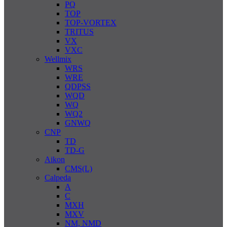
PQ
TOP
TOP-VORTEX
TRITUS
VX
VXC
Wellmix
WRS
WRE
QDPSS
WQD
WQ
WQ2
GNWQ
CNP
TD
TD-G
Aikon
CMS(L)
Calpeda
A
C
MXH
MXV
NM, NMD