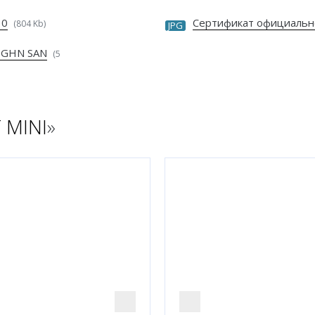
30
Сертификат официальн
(804 Kb)
JPG
 GHN SAN
(5
 MINI
»