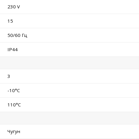
230 V
15
50/60 Гц
IP44
3
-10°C
110°C
Чугун