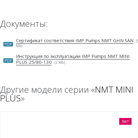
Документы:
Сертификат соответствия IMP Pumps NMT GHN SAN
(
PDF
Mb)
Инструкция по эксплуатации IMP Pumps NMT MINI
PDF
PLUS 25/80-130
(2 Mb)
Другие модели серии «
NMT MINI
PLUS
»
Хит