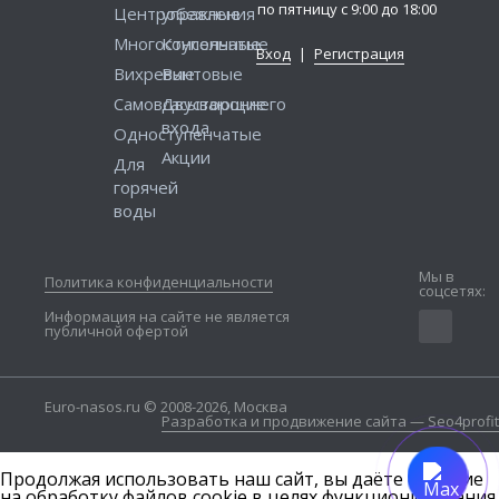
по пятницу с 9:00 до 18:00
Центробежные
управления
Многоступенчатые
Консольные
Вход
|
Регистрация
Вихревые
Винтовые
Самовсасывающие
Двустороннего
входа
Одноступенчатые
Акции
Для
горячей
воды
Мы в
Политика конфиденциальности
соцсетях:
Информация на сайте не является
публичной офертой
Euro-nasos.ru © 2008-2026, Москва
Разработка и продвижение сайта — Seo4profit
Продолжая использовать наш сайт, вы даёте согласие
на обработку файлов cookie в целях функционирования