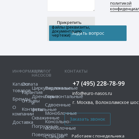
политикой
конфиденциа
Прикрепить
файлы (реквизиты,
документацию,
чертежи)
ИНФОРМАЦИЯ
КАТАЛОГ
КОНТАКТЫ
НАСОСОВ
+7 (495) 228-78-99
Каталог
Оплата
Циркуляционные
Вертикальные
товаров
Гарантия
info@euro-nasos.ru
Дренажные
Горизонтальные
Бренды
Отзывы
г. Москва, Волоколамское шосс
и
Сдвоенные
О
Контакты
фекальные
Моноблочные
компании
Скважинные
Консольно-
Доставка
Погружные
моноблочные
Поверхностные
Работаем с понедельника
Станции