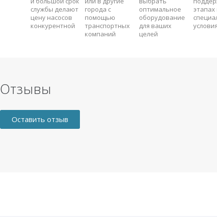
и большой срок
или в другие
выбрать
поддер
службы делают
города с
оптимальное
этапах 
цену насосов
помощью
оборудование
специа
конкурентной
транспортных
для ваших
услови
компаний
целей
Отзывы
Оставить отзыв