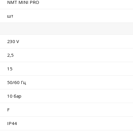
NMT MINI PRO
шт
230 V
2,5
15
50/60 Гц
10 бар
F
IP44