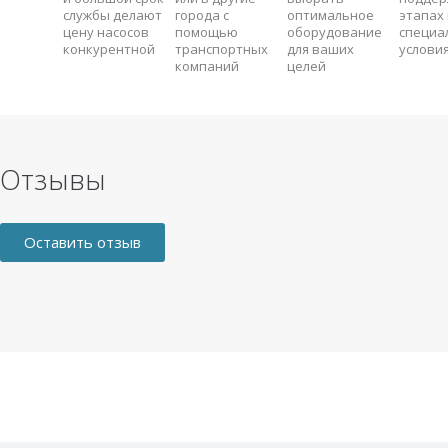
службы делают
города с
оптимальное
этапах 
цену насосов
помощью
оборудование
специа
конкурентной
транспортных
для ваших
услови
компаний
целей
Отзывы
Оставить отзыв