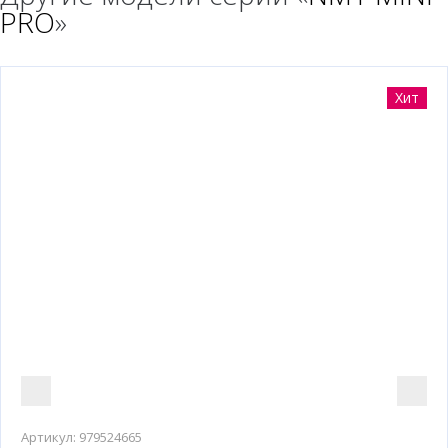
PRO
»
Хит
Артикул:
979524665