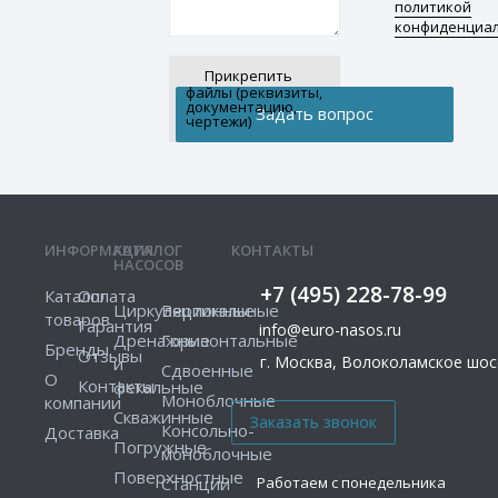
политикой
конфиденциа
Прикрепить
файлы (реквизиты,
документацию,
чертежи)
ИНФОРМАЦИЯ
КАТАЛОГ
КОНТАКТЫ
НАСОСОВ
+7 (495) 228-78-99
Каталог
Оплата
Циркуляционные
Вертикальные
товаров
Гарантия
info@euro-nasos.ru
Дренажные
Горизонтальные
Бренды
Отзывы
г. Москва, Волоколамское шосс
и
Сдвоенные
О
Контакты
фекальные
Моноблочные
компании
Скважинные
Консольно-
Доставка
Погружные
моноблочные
Поверхностные
Работаем с понедельника
Станции