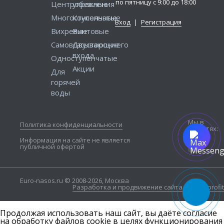
по пятницу с 9:00 до 18:00
Центробежные
управления
Многоступенчатые
Консольные
Вход
|
Регистрация
Вихревые
Винтовые
Самовсасывающие
Двустороннего
входа
Одноступенчатые
Акции
Для
горячей
воды
Мы в
Политика конфиденциальности
соцсетях:
Информация на сайте не является
публичной офертой
Euro-nasos.ru © 2008-2026, Москва
Разработка и продвижение сайта — Seo4profit
Продолжая использовать наш сайт, вы даёте согласие
на обработку файлов cookie в целях функционирования