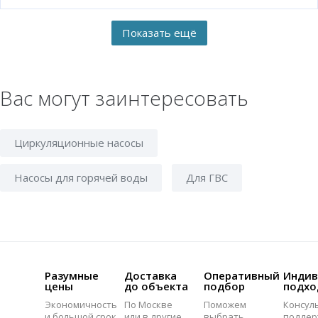
Вас могут заинтересовать
Циркуляционные насосы
Насосы для горячей воды
Для ГВС
Разумные
Доставка
Оперативный
Индив
цены
до объекта
подбор
подхо
Экономичность
По Москве
Поможем
Консул
и большой срок
или в другие
выбрать
поддер