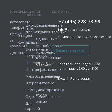
ИНФОРМАЦИЯ
КАТАЛОГ
КОНТАКТЫ
НАСОСОВ
+7 (495) 228-78-99
Каталог
Оплата
Циркуляционные
Вертикальные
товаров
Гарантия
info@euro-nasos.ru
Дренажные
Горизонтальные
Бренды
Отзывы
г. Москва, Волоколамское шосс
и
Сдвоенные
О
Контакты
фекальные
Моноблочные
компании
Скважинные
Консольно-
Доставка
Погружные
моноблочные
Поверхностные
Работаем с понедельника
Станции
по пятницу с 9:00 до 18:00
Центробежные
управления
Многоступенчатые
Консольные
Вход
|
Регистрация
Вихревые
Винтовые
Самовсасывающие
Двустороннего
входа
Одноступенчатые
Акции
Для
горячей