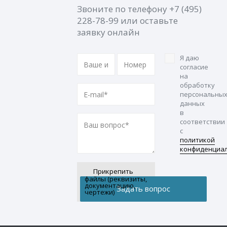
Звоните по телефону
+7 (495)
228-78-99
или оставьте
заявку онлайн
Я даю
согласие
на
обработку
персональны
данных
в
соответствии
с
политикой
конфиденциа
Прикрепить
файлы (реквизиты,
документацию,
чертежи)