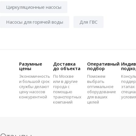
Циркуляционные насосы
Насосы для горячей воды
Для ГВС
Разумные
Доставка
Оперативный
Индив
цены
до объекта
подбор
подхо
Экономичность
По Москве
Поможем
Консул
и большой срок
или в другие
выбрать
поддер
службы делают
города с
оптимальное
этапах 
цену насосов
помощью
оборудование
специа
конкурентной
транспортных
для ваших
услови
компаний
целей