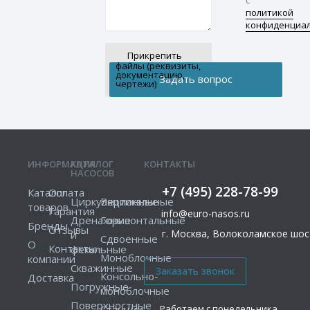
политикой
конфиденциа
Прикрепить
файлы (реквизиты,
документацию,
чертежи)
ИНФОРМАЦИЯ
КАТАЛОГ
КОНТАКТЫ
НАСОСОВ
+7 (495) 228-78-99
Каталог
Оплата
Циркуляционные
Вертикальные
товаров
Гарантия
info@euro-nasos.ru
Дренажные
Горизонтальные
Бренды
Отзывы
г. Москва, Волоколамское шосс
и
Сдвоенные
О
Контакты
фекальные
Моноблочные
компании
Скважинные
Консольно-
Доставка
Погружные
моноблочные
Поверхностные
Работаем с понедельника
Станции