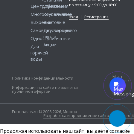
по пятницу с 9:00 до 18:00
Центробежные
управления
Многоступенчатые
Консольные
Вход
|
Регистрация
Вихревые
Винтовые
Самовсасывающие
Двустороннего
входа
Одноступенчатые
Акции
Для
горячей
воды
Мы в
Политика конфиденциальности
соцсетях:
Информация на сайте не является
публичной офертой
Euro-nasos.ru © 2008-2026, Москва
Разработка и продвижение сайта — Seo4profit
Продолжая использовать наш сайт, вы даёте согласие