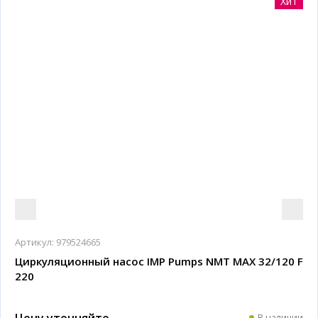
Хит
Артикул:
979524665
Циркуляционный насос IMP Pumps NMT MAX 32/120 F
220
Цену уточняйте
В наличии