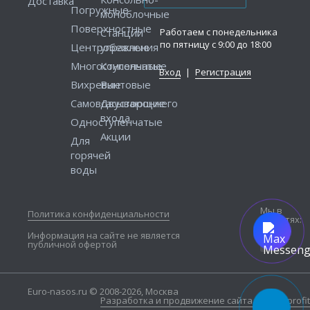
Доставка
Погружные
моноблочные
Поверхностные
Работаем с понедельника
Станции
по пятницу с 9:00 до 18:00
Центробежные
управления
Многоступенчатые
Консольные
Вход
|
Регистрация
Вихревые
Винтовые
Самовсасывающие
Двустороннего
входа
Одноступенчатые
Акции
Для
горячей
воды
Мы в
Политика конфиденциальности
соцсетях:
Информация на сайте не является
публичной офертой
Euro-nasos.ru © 2008-2026, Москва
Разработка и продвижение сайта — Seo4profit