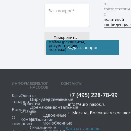
в
соответствии
с
политикой
конфиденциа
Прикрепить
файлы (реквизиты,
документацию,
чертежи)
ИНФОРМАЦИЯ
КАТАЛОГ
КОНТАКТЫ
НАСОСОВ
+7 (495) 228-78-99
Каталог
Оплата
Циркуляционные
Вертикальные
товаров
Гарантия
info@euro-nasos.ru
Дренажные
Горизонтальные
Бренды
Отзывы
г. Москва, Волоколамское шосс
и
Сдвоенные
О
Контакты
фекальные
Моноблочные
компании
Скважинные
Консольно-