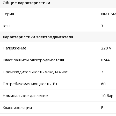
Общие характеристики
Серия
NMT S
test
3
Характеристики электродвигателя
Напряжение
220 V
Класс защиты электродвигателя
IP44
Производительность макс, м3/час
7
Потребляемая мощность, Вт
60
Номинальное давление
10 бар
Класс изоляции
F