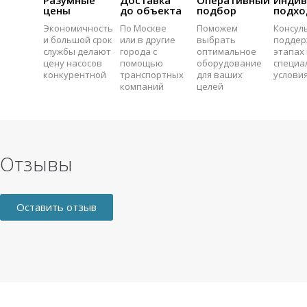
цены
до объекта
подбор
подхо
Экономичность
По Москве
Поможем
Консул
и большой срок
или в другие
выбрать
поддер
службы делают
города с
оптимальное
этапах 
цену насосов
помощью
оборудование
специа
конкурентной
транспортных
для ваших
услови
компаний
целей
Отзывы
Оставить отзыв