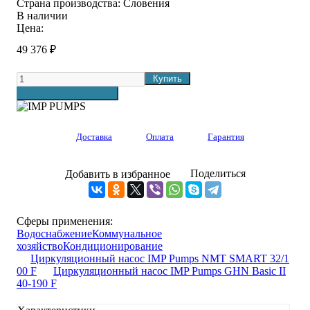
Страна производства:
Словения
В наличии
Цена:
49 376
₽
Доставка
Оплата
Гарантия
Поделиться
Добавить в избранное
Сферы применения:
Водоснабжение
Коммунальное
хозяйство
Кондиционирование
Циркуляционный насос IMP Pumps NMT SMART 32/1
00 F
Циркуляционный насос IMP Pumps GHN Basic II
40-190 F