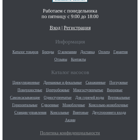
Работаем с понедельника
по пятницу с 9:00 до 18:00
Вход
|
Регистрация
Информация
Каталог товаров
Бренды
О компании
Доставка
Оплата
Гарантия
Отзывы
Контакты
Каталог насосов
Циркуляционные
Дренажные и фекальные
Скважинные
Погружные
Поверхностные
Центробежные
Многоступенчатые
Вихревые
Самовсасывающие
Одноступенчатые
Для горячей воды
Вертикальные
Горизонтальные
Сдвоенные
Моноблочные
Консольно-моноблочные
Станции управления
Консольные
Винтовые
Двустороннего входа
Акции
Политика конфиденциальности