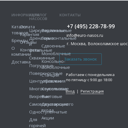
ИНФОРМАЦИЯ
КАТАЛОГ
КОНТАКТЫ
НАСОСОВ
+7 (495) 228-78-99
Каталог
Оплата
Циркуляционные
Вертикальные
товаров
Гарантия
info@euro-nasos.ru
Дренажные
Горизонтальные
Бренды
Отзывы
г. Москва, Волоколамское шосс
и
Сдвоенные
О
Контакты
фекальные
Моноблочные
компании
Скважинные
Консольно-
Доставка
Погружные
моноблочные
Поверхностные
Работаем с понедельника
Станции
по пятницу с 9:00 до 18:00
Центробежные
управления
Многоступенчатые
Консольные
Вход
|
Регистрация
Вихревые
Винтовые
Самовсасывающие
Двустороннего
входа
Одноступенчатые
Акции
Для
горячей