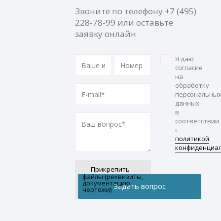
Звоните по телефону
+7 (495)
228-78-99
или оставьте
заявку онлайн
Я даю
согласие
на
обработку
персональны
данных
в
соответствии
с
политикой
конфиденциа
Прикрепить
файлы (реквизиты,
документацию,
чертежи)