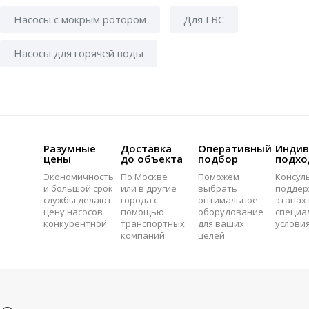
Насосы с мокрым ротором
Для ГВС
Насосы для горячей воды
Разумные
Доставка
Оперативный
Индив
цены
до объекта
подбор
подхо
Экономичность
По Москве
Поможем
Консул
и большой срок
или в другие
выбрать
поддер
службы делают
города с
оптимальное
этапах 
цену насосов
помощью
оборудование
специа
конкурентной
транспортных
для ваших
услови
компаний
целей