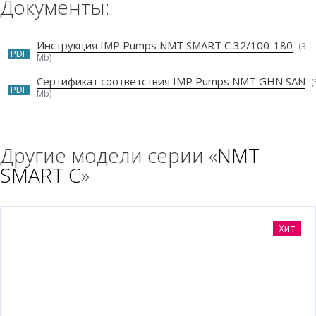
Документы:
Инструкция IMP Pumps NMT SMART C 32/100-180
(3
PDF
Mb)
Сертификат соответствия IMP Pumps NMT GHN SAN
(
PDF
Mb)
Другие модели серии «
NMT
SMART C
»
Хит