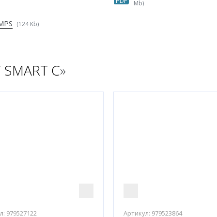
PDF
Mb)
UMPS
(124 Kb)
 SMART C
»
л:
979527122
Артикул:
979523864