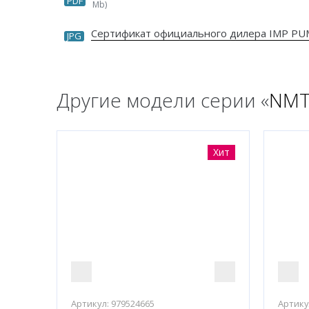
PDF
Mb)
Сертификат официального дилера IMP P
JPG
Другие модели серии «
NMT
Хит
Артикул:
979524665
Артику