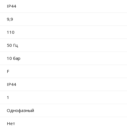
IP44
9,9
110
50 Гц
10 бар
F
IP44
1
Однофазный
Нет