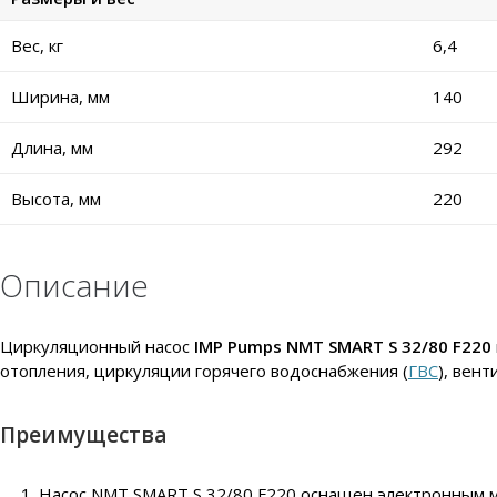
Вес, кг
6,4
Ширина, мм
140
Длина, мм
292
Высота, мм
220
Описание
Циркуляционный насос
IMP Pumps NMT SMART S 32/80 F220
отопления, циркуляции горячего водоснабжения (
ГВС
), вен
Преимущества
Насос NMT SMART S 32/80 F220 оснащен электронным м