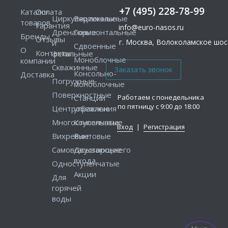
+7 (495) 228-78-99
Каталог
Оплата
Циркуляционные
Вертикальные
товаров
Гарантия
info@euro-nasos.ru
Дренажные
Горизонтальные
Бренды
Отзывы
г. Москва, Волоколамское шосс
и
Сдвоенные
О
Контакты
фекальные
Моноблочные
компании
Скважинные
Консольно-
Доставка
Погружные
моноблочные
Поверхностные
Работаем с понедельника
Станции
по пятницу с 9:00 до 18:00
Центробежные
управления
Многоступенчатые
Консольные
Вход
|
Регистрация
Вихревые
Винтовые
Самовсасывающие
Двустороннего
входа
Одноступенчатые
Акции
Для
горячей
воды