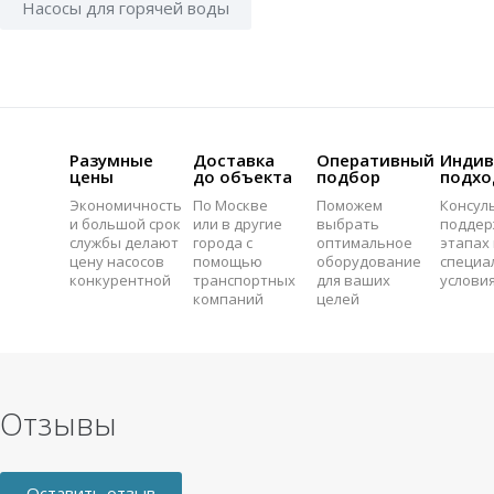
Насосы для горячей воды
Разумные
Доставка
Оперативный
Индив
цены
до объекта
подбор
подхо
Экономичность
По Москве
Поможем
Консул
и большой срок
или в другие
выбрать
поддер
службы делают
города с
оптимальное
этапах 
цену насосов
помощью
оборудование
специа
конкурентной
транспортных
для ваших
услови
компаний
целей
Отзывы
Оставить отзыв