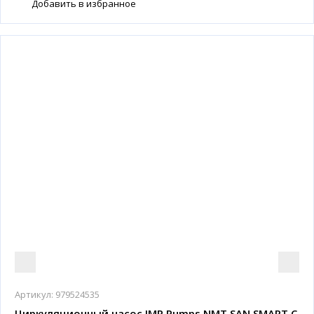
Добавить в избранное
Артикул:
979524535
Циркуляционный насос IMP Pumps NMT SAN SMART C