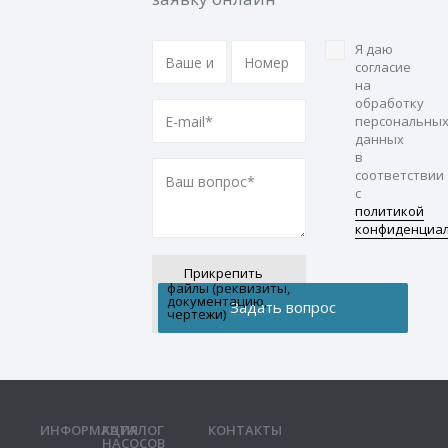
Я даю
согласие
на
обработку
персональны
данных
в
соответствии
с
политикой
конфиденциа
Прикрепить
файлы (реквизиты,
документацию,
чертежи)
ИНФОРМАЦИЯ
КАТАЛОГ
КОНТАКТЫ
НАСОСОВ