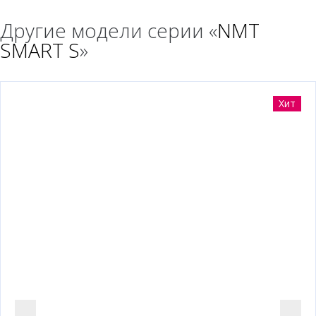
Другие модели серии «
NMT
SMART S
»
Хит