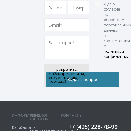
Я даю
согласие
на
обработку
персональны
данных
в
соответствии
с
политикой
конфиденциа
Прикрепить
файлы (реквизиты,
документацию,
чертежи)
ИНФОРМАЦИЯ
КАТАЛОГ
КОНТАКТЫ
НАСОСОВ
+7 (495) 228-78-99
Каталог
Оплата
Циркуляционные
Вертикальные