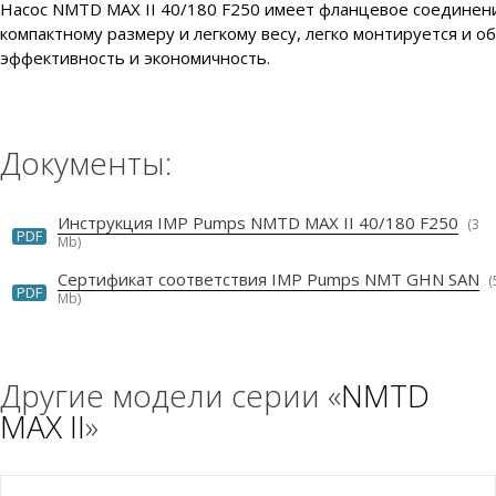
Насос NMTD MAX II 40/180 F250 имеет фланцевое соединени
компактному размеру и легкому весу, легко монтируется и 
эффективность и экономичность.
Документы:
Инструкция IMP Pumps NMTD MAX II 40/180 F250
(3
PDF
Mb)
Сертификат соответствия IMP Pumps NMT GHN SAN
(
PDF
Mb)
Другие модели серии «
NMTD
MAX II
»