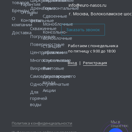
товаров
Гарантия
info@euro-nasos.ru
Дренажные
Горизонтальные
Бренды
Отзывы
г. Москва, Волоколамское шосс
и
Сдвоенные
О
Контакты
фекальные
Моноблочные
компании
Скважинные
Консольно-
Доставка
Погружные
моноблочные
Поверхностные
Работаем с понедельника
Станции
по пятницу с 9:00 до 18:00
Центробежные
управления
Многоступенчатые
Консольные
Вход
|
Регистрация
Вихревые
Винтовые
Самовсасывающие
Двустороннего
входа
Одноступенчатые
Акции
Для
горячей
воды
Мы в
Политика конфиденциальности
соцсетях: