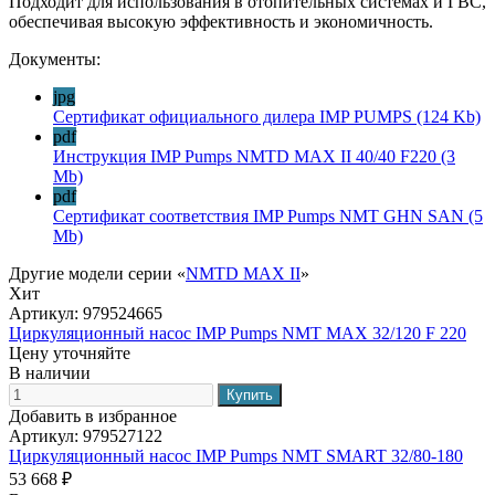
Подходит для использования в отопительных системах и ГВС,
обеспечивая высокую эффективность и экономичность.
Документы:
jpg
Сертификат официального дилера IMP PUMPS
(124 Kb)
pdf
Инструкция IMP Pumps NMTD MAX II 40/40 F220
(3
Mb)
pdf
Сертификат соответствия IMP Pumps NMT GHN SAN
(5
Mb)
Другие модели серии «
NMTD MAX II
»
Хит
Артикул:
979524665
Циркуляционный насос IMP Pumps NMT MAX 32/120 F 220
Цену уточняйте
В наличии
Добавить в избранное
Артикул:
979527122
Циркуляционный насос IMP Pumps NMT SMART 32/80-180
53 668 ₽