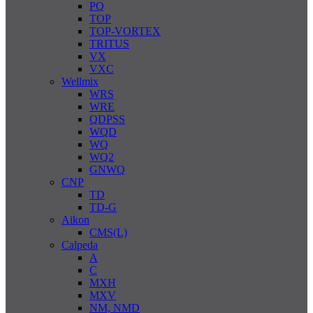
PQ
TOP
TOP-VORTEX
TRITUS
VX
VXC
Wellmix
WRS
WRE
QDPSS
WQD
WQ
WQ2
GNWQ
CNP
TD
TD-G
Aikon
CMS(L)
Calpeda
A
C
MXH
MXV
NM, NMD