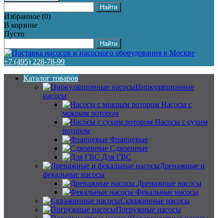
Избранное
(
0
)
В корзине
Пусто
+7 (495) 228-78-99
Каталог товаров
Циркуляционные
насосы
Насосы с
мокрым ротором
Насосы с сухим
ротором
Фланцевые
Сдвоенные
Для ГВС
Дренажные и
фекальные насосы
Дренажные насосы
Фекальные насосы
Скважинные насосы
Погружные насосы