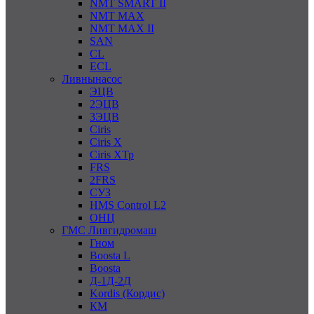
NMT SMART II
NMT MAX
NMT MAX II
SAN
CL
ECL
Ливнынасос
ЭЦВ
2ЭЦВ
3ЭЦВ
Ciris
Ciris X
Ciris ХТр
FRS
2FRS
СУЗ
HMS Control L2
ОНЦ
ГМС Ливгидромаш
Гном
Boosta L
Boosta
Д-1Д-2Д
Kordis (Кордис)
КМ