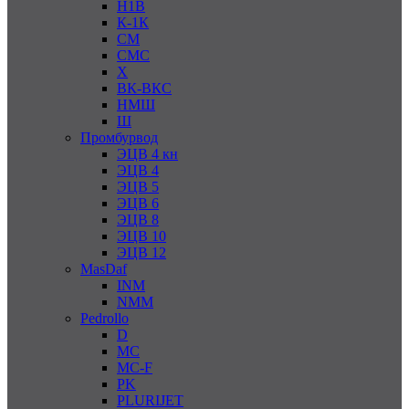
Н1В
К-1К
СМ
СМС
Х
ВК-ВКС
НМШ
Ш
Промбурвод
ЭЦВ 4 кн
ЭЦВ 4
ЭЦВ 5
ЭЦВ 6
ЭЦВ 8
ЭЦВ 10
ЭЦВ 12
MasDaf
INM
NMM
Pedrollo
D
MC
MC-F
PK
PLURIJET