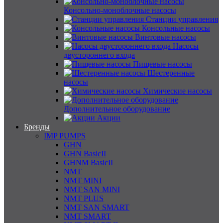
Консольно-моноблочные насосы
Станции управления
Консольные насосы
Винтовые насосы
Насосы
двустороннего входа
Пищевые насосы
Шестеренные
насосы
Химические насосы
Дополнительное оборудование
Акции
Бренды
IMP PUMPS
GHN
GHN BasicII
GHNM BasicII
NMT
NMT MINI
NMT SAN MINI
NMT PLUS
NMT SAN SMART
NMT SMART