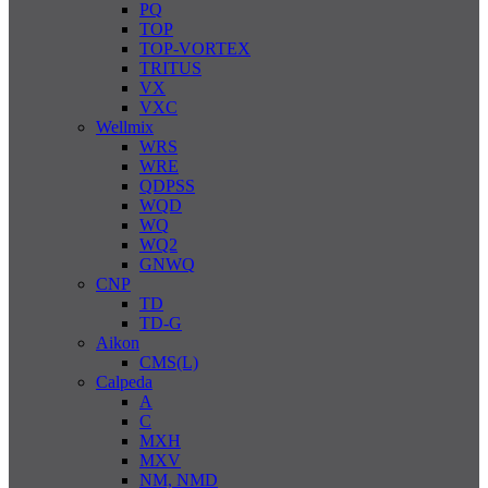
PQ
TOP
TOP-VORTEX
TRITUS
VX
VXC
Wellmix
WRS
WRE
QDPSS
WQD
WQ
WQ2
GNWQ
CNP
TD
TD-G
Aikon
CMS(L)
Calpeda
A
C
MXH
MXV
NM, NMD