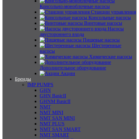
Консольно-моноблочные насосы
Станции управления
Консольные насосы
Винтовые насосы
Насосы
двустороннего входа
Пищевые насосы
Шестеренные
насосы
Химические насосы
Дополнительное оборудование
Акции
Бренды
IMP PUMPS
GHN
GHN BasicII
GHNM BasicII
NMT
NMT MINI
NMT SAN MINI
NMT PLUS
NMT SAN SMART
NMT SMART