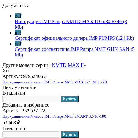
Документы:
pdf
Инструкция IMP Pumps NMTD MAX II 65/80 F340
(3
Mb)
jpg
Сертификат официального дилера IMP PUMPS
(124 Kb)
pdf
Сертификат соответствия IMP Pumps NMT GHN SAN
(5
Mb)
Другие модели серии «
NMTD MAX II
»
Хит
Артикул:
979524665
Циркуляционный насос IMP Pumps NMT MAX 32/120 F 220
Цену уточняйте
В наличии
Добавить в избранное
Артикул:
979527122
Циркуляционный насос IMP Pumps NMT SMART 32/80-180
53 668 ₽
В наличии