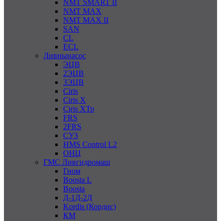
NMT SMART II
NMT MAX
NMT MAX II
SAN
CL
ECL
Ливнынасос
ЭЦВ
2ЭЦВ
3ЭЦВ
Ciris
Ciris X
Ciris ХТр
FRS
2FRS
СУЗ
HMS Control L2
ОНЦ
ГМС Ливгидромаш
Гном
Boosta L
Boosta
Д-1Д-2Д
Kordis (Кордис)
КМ