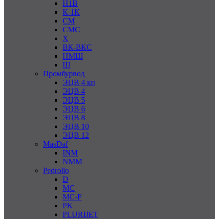
Н1В
К-1К
СМ
СМС
Х
ВК-ВКС
НМШ
Ш
Промбурвод
ЭЦВ 4 кн
ЭЦВ 4
ЭЦВ 5
ЭЦВ 6
ЭЦВ 8
ЭЦВ 10
ЭЦВ 12
MasDaf
INM
NMM
Pedrollo
D
MC
MC-F
PK
PLURIJET