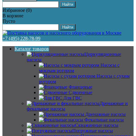
Избранное
(
0
)
В корзине
Пусто
+7 (495) 228-78-99
Каталог товаров
Циркуляционные
насосы
Насосы с
мокрым ротором
Насосы с сухим
ротором
Фланцевые
Сдвоенные
Для ГВС
Дренажные и
фекальные насосы
Дренажные насосы
Фекальные насосы
Скважинные насосы
Погружные насосы