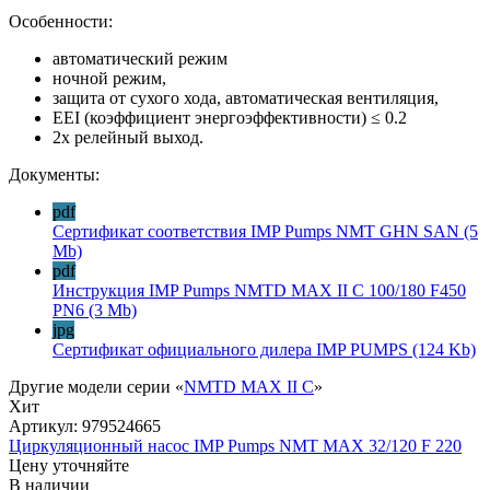
Особенности:
автоматический режим
ночной режим,
защита от сухого хода, автоматическая вентиляция,
EEI (коэффициент энергоэффективности) ≤ 0.2
2x релейный выход.
Документы:
pdf
Сертификат соответствия IMP Pumps NMT GHN SAN
(5
Mb)
pdf
Инструкция IMP Pumps NMTD MAX II C 100/180 F450
PN6
(3 Mb)
jpg
Сертификат официального дилера IMP PUMPS
(124 Kb)
Другие модели серии «
NMTD MAX II C
»
Хит
Артикул:
979524665
Циркуляционный насос IMP Pumps NMT MAX 32/120 F 220
Цену уточняйте
В наличии