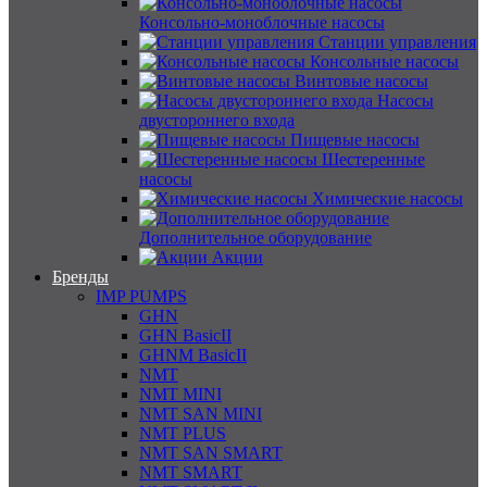
Консольно-моноблочные насосы
Станции управления
Консольные насосы
Винтовые насосы
Насосы
двустороннего входа
Пищевые насосы
Шестеренные
насосы
Химические насосы
Дополнительное оборудование
Акции
Бренды
IMP PUMPS
GHN
GHN BasicII
GHNM BasicII
NMT
NMT MINI
NMT SAN MINI
NMT PLUS
NMT SAN SMART
NMT SMART