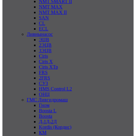
NMT SMART II
NMT MAX
NMT MAX II
SAN
CL
ECL
Ливнынасос
ЭЦВ
2ЭЦВ
3ЭЦВ
Ciris
Ciris X
Ciris ХТр
FRS
2FRS
СУЗ
HMS Control L2
ОНЦ
ГМС Ливгидромаш
Гном
Boosta L
Boosta
Д-1Д-2Д
Kordis (Кордис)
КМ