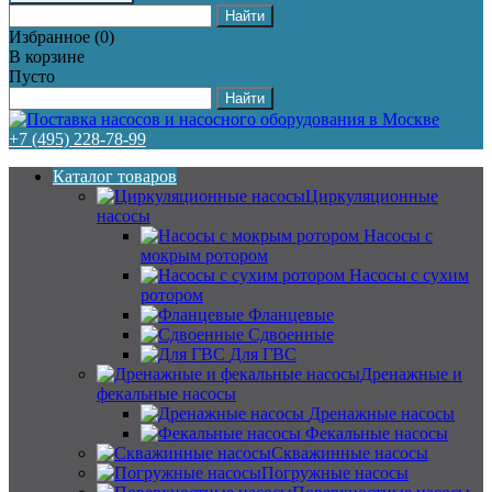
Избранное
(
0
)
В корзине
Пусто
+7 (495) 228-78-99
Каталог товаров
Циркуляционные
насосы
Насосы с
мокрым ротором
Насосы с сухим
ротором
Фланцевые
Сдвоенные
Для ГВС
Дренажные и
фекальные насосы
Дренажные насосы
Фекальные насосы
Скважинные насосы
Погружные насосы