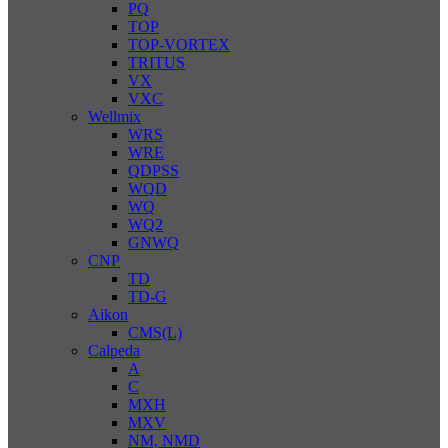
PQ
TOP
TOP-VORTEX
TRITUS
VX
VXC
Wellmix
WRS
WRE
QDPSS
WQD
WQ
WQ2
GNWQ
CNP
TD
TD-G
Aikon
CMS(L)
Calpeda
A
C
MXH
MXV
NM, NMD