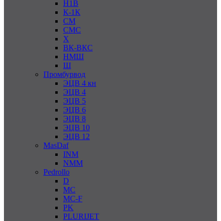
Н1В
К-1К
СМ
СМС
Х
ВК-ВКС
НМШ
Ш
Промбурвод
ЭЦВ 4 кн
ЭЦВ 4
ЭЦВ 5
ЭЦВ 6
ЭЦВ 8
ЭЦВ 10
ЭЦВ 12
MasDaf
INM
NMM
Pedrollo
D
MC
MC-F
PK
PLURIJET