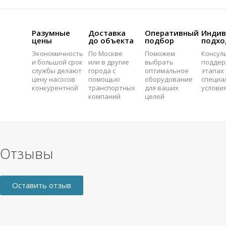
Разумные
Доставка
Оперативный
Индив
цены
до объекта
подбор
подхо
Экономичность
По Москве
Поможем
Консул
и большой срок
или в другие
выбрать
поддер
службы делают
города с
оптимальное
этапах 
цену насосов
помощью
оборудование
специа
конкурентной
транспортных
для ваших
услови
компаний
целей
Отзывы
Оставить отзыв