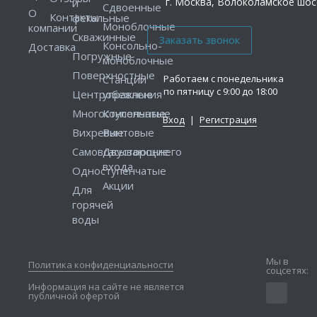
г. Москва, Волоколамское шосс
и
Сдвоенные
О
Контакты
фекальные
Моноблочные
компании
Скважинные
Консольно-
Доставка
Погружные
моноблочные
Поверхностные
Работаем с понедельника
Станции
по пятницу с 9:00 до 18:00
Центробежные
управления
Многоступенчатые
Консольные
Вход
|
Регистрация
Вихревые
Винтовые
Самовсасывающие
Двустороннего
входа
Одноступенчатые
Акции
Для
горячей
воды
Мы в
Политика конфиденциальности
соцсетях:
Информация на сайте не является
публичной офертой