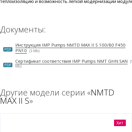
теплоизоляцию и возможность легкой модернизации модулей
Документы:
Инструкция IMP Pumps NMTD MAX II S 100/80 F450
PDF
PN10
(3 Mb)
Сертификат соответствия IMP Pumps NMT GHN SAN
(
PDF
Mb)
Другие модели серии «
NMTD
MAX II S
»
Хит