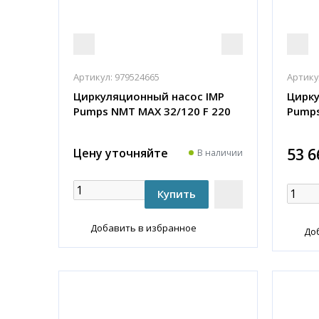
Артикул:
979524665
Артику
Циркуляционный насос IMP
Цирку
Pumps NMT MAX 32/120 F 220
Pumps
53 6
Цену уточняйте
В наличии
Добавить в избранное
До