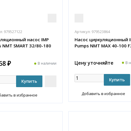
л:
979527122
Артикул:
979523864
ляционный насос IMP
Насос циркуляционный 
 NMT SMART 32/80-180
Pumps NMT MAX 40-100 F
68 ₽
Цену уточняйте
В 
В наличии
Добавить в избранное
бавить в избранное