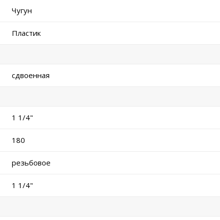
Чугун
Пластик
сдвоенная
1 1/4"
180
резьбовое
1 1/4"