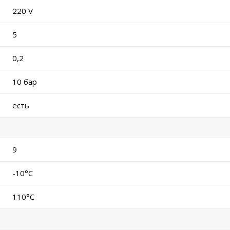
220 V
5
0,2
10 бар
есть
9
-10°C
110°C