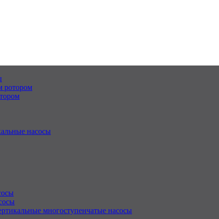
ы
м ротором
отором
альные насосы
сосы
сосы
ертикальные многоступенчатые насосы