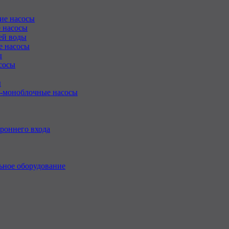
ие насосы
 насосы
ей воды
е насосы
ы
сосы
ы
-моноблочные насосы
роннего входа
ьное оборудование