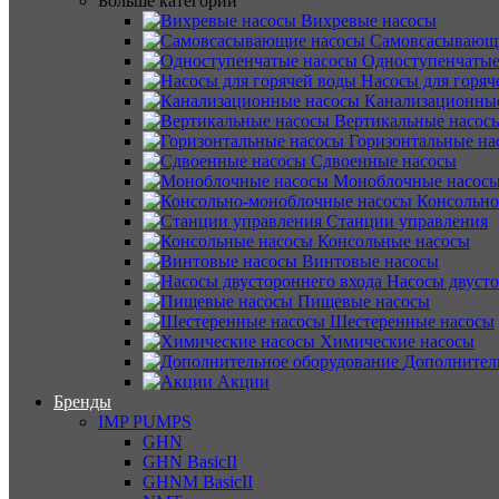
Больше категорий
Вихревые насосы
Самовсасывающ
Одноступенчатые
Насосы для горяч
Канализационны
Вертикальные насос
Горизонтальные на
Сдвоенные насосы
Моноблочные насос
Консольно
Станции управления
Консольные насосы
Винтовые насосы
Насосы двусто
Пищевые насосы
Шестеренные насосы
Химические насосы
Дополнител
Акции
Бренды
IMP PUMPS
GHN
GHN BasicII
GHNM BasicII