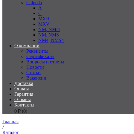
Calpeda
A
C
MXH
MXV
NM, NMD
NM, NMS
NM4, NMS4
О компании
Реквизиты
Сертификаты
Вопросы и ответы
Новости
Статьи
Вакансии
Доставка
Оплата
Гарантия
Отзывы
Контакты
0
₽ (
0
)
Главная
/
Каталог