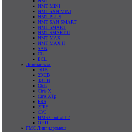
NMT
NMT MINI
NMT SAN MINI
NMT PLUS
NMT SAN SMART
NMT SMART
NMT SMART II
NMT MAX
NMT MAX II
SAN
CL
ECL
Ливнынасос
ЭЦВ
2ЭЦВ
3ЭЦВ
Ciris
Ciris X
Ciris ХТр
FRS
2FRS
СУЗ
HMS Control L2
ОНЦ
ГМС Ливгидромаш