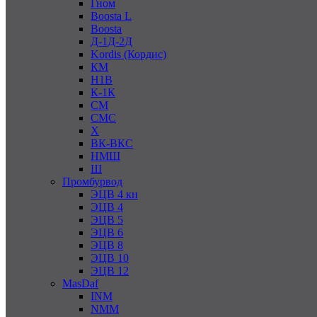
Гном
Boosta L
Boosta
Д-1Д-2Д
Kordis (Кордис)
КМ
Н1В
К-1К
СМ
СМС
Х
ВК-ВКС
НМШ
Ш
Промбурвод
ЭЦВ 4 кн
ЭЦВ 4
ЭЦВ 5
ЭЦВ 6
ЭЦВ 8
ЭЦВ 10
ЭЦВ 12
MasDaf
INM
NMM