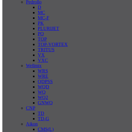
Pedrollo
D
MC
MC-F
PK
PLURIJET
PQ
TOP
TOP-VORTEX
TRITUS
VX
VXC
Wellmix
WRS
WRE
QDPSS
WQD
WQ
WQ2
GNWQ
CNP
TD
TD-G
Aikon
CMS(L)