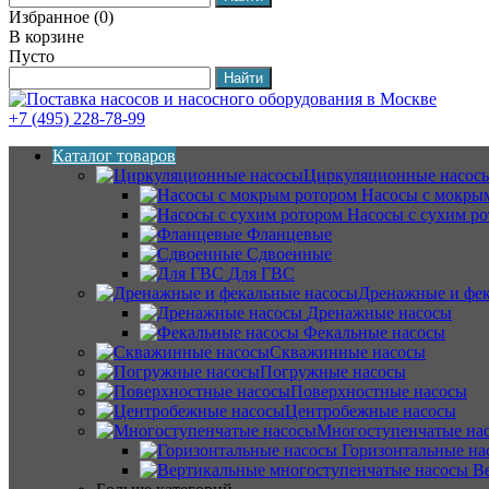
Избранное
(
0
)
В корзине
Пусто
+7 (495) 228-78-99
Каталог товаров
Циркуляционные насос
Насосы с мокры
Насосы с сухим р
Фланцевые
Сдвоенные
Для ГВС
Дренажные и фек
Дренажные насосы
Фекальные насосы
Скважинные насосы
Погружные насосы
Поверхностные насосы
Центробежные насосы
Многоступенчатые на
Горизонтальные на
В