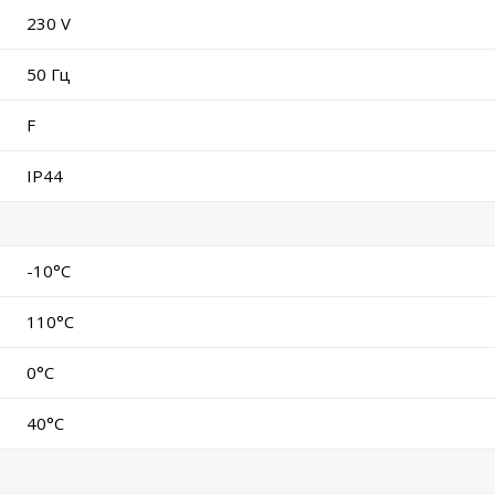
230 V
50 Гц
F
IP44
-10°C
110°C
0°C
40°C