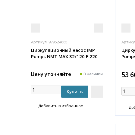
Артикул:
979524665
Артику
Циркуляционный насос IMP
Цирку
Pumps NMT MAX 32/120 F 220
Pumps
53 6
Цену уточняйте
В наличии
Добавить в избранное
До