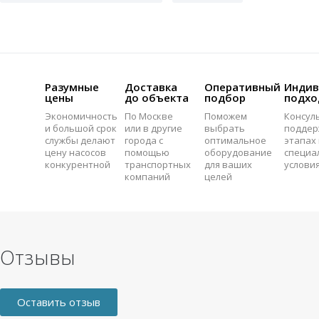
Разумные
Доставка
Оперативный
Индив
цены
до объекта
подбор
подхо
Экономичность
По Москве
Поможем
Консул
и большой срок
или в другие
выбрать
поддер
службы делают
города с
оптимальное
этапах 
цену насосов
помощью
оборудование
специа
конкурентной
транспортных
для ваших
услови
компаний
целей
Отзывы
Оставить отзыв