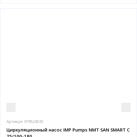
Артикул:
979524535
Циркуляционный насос IMP Pumps NMT SAN SMART C
25/100-180