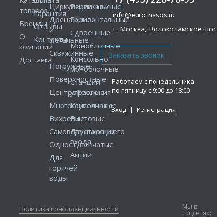
Циркуляционные
Вертикальные
товаров
Гарантия
info@euro-nasos.ru
Дренажные
Горизонтальные
Бренды
Отзывы
г. Москва, Волоколамское шосс
и
Сдвоенные
О
Контакты
фекальные
Моноблочные
компании
Скважинные
Консольно-
Доставка
Погружные
моноблочные
Поверхностные
Работаем с понедельника
Станции
по пятницу с 9:00 до 18:00
Центробежные
управления
Многоступенчатые
Консольные
Вход
|
Регистрация
Вихревые
Винтовые
Самовсасывающие
Двустороннего
входа
Одноступенчатые
Акции
Для
горячей
воды
Мы в
Политика конфиденциальности
соцсетях: