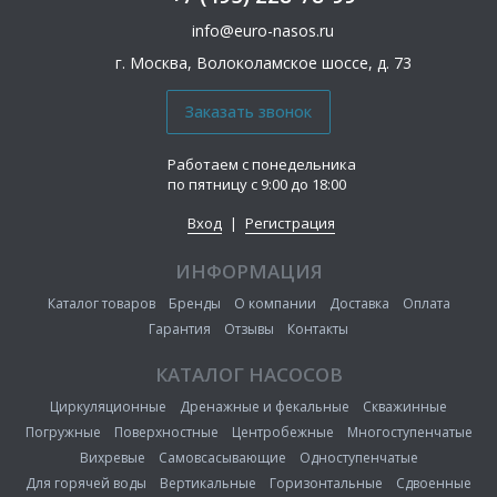
info@euro-nasos.ru
г. Москва, Волоколамское шоссе, д. 73
Работаем с понедельника
по пятницу с 9:00 до 18:00
Вход
|
Регистрация
ИНФОРМАЦИЯ
Каталог товаров
Бренды
О компании
Доставка
Оплата
Гарантия
Отзывы
Контакты
КАТАЛОГ НАСОСОВ
Циркуляционные
Дренажные и фекальные
Скважинные
Погружные
Поверхностные
Центробежные
Многоступенчатые
Вихревые
Самовсасывающие
Одноступенчатые
Для горячей воды
Вертикальные
Горизонтальные
Сдвоенные