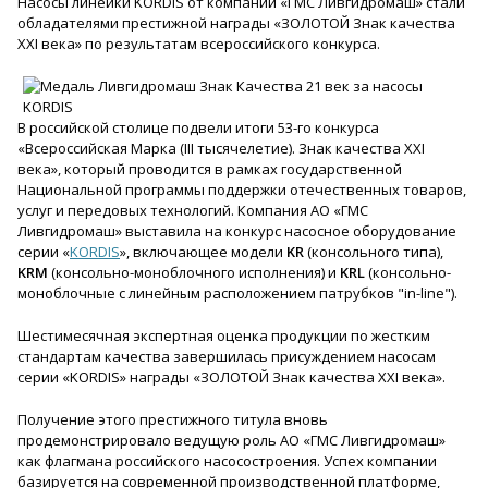
Насосы линейки KORDIS от компании «ГМС Ливгидромаш» стали
обладателями престижной награды «ЗОЛОТОЙ Знак качества
ХХI века» по результатам всероссийского конкурса.
В российской столице подвели итоги 53-го конкурса
«Всероссийская Марка (III тысячелетие). Знак качества XXI
века», который проводится в рамках государственной
Национальной программы поддержки отечественных товаров,
услуг и передовых технологий. Компания АО «ГМС
Ливгидромаш» выставила на конкурс насосное оборудование
серии «
KORDIS
», включающее модели
KR
(консольного типа),
KRM
(консольно-моноблочного исполнения) и
KRL
(консольно-
моноблочные с линейным расположением патрубков "in-line").
Шестимесячная экспертная оценка продукции по жестким
стандартам качества завершилась присуждением насосам
серии «KORDIS» награды «ЗОЛОТОЙ Знак качества ХХI века».
Получение этого престижного титула вновь
продемонстрировало ведущую роль АО «ГМС Ливгидромаш»
как флагмана российского насосостроения. Успех компании
базируется на современной производственной платформе,