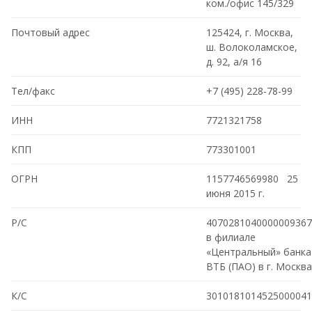
ком./офис 145/329
Почтовый адрес
125424, г. Москва,
ш. Волоколамское,
д. 92, а/я 16
Тел/факс
+7 (495) 228-78-99
ИНН
7721321758
КПП
773301001
ОГРН
1157746569980 25
июня 2015 г.
Р/С
4070281040000009367
в филиале
«Центральный» банка
ВТБ (ПАО) в г. Москва
К/С
3010181014525000041