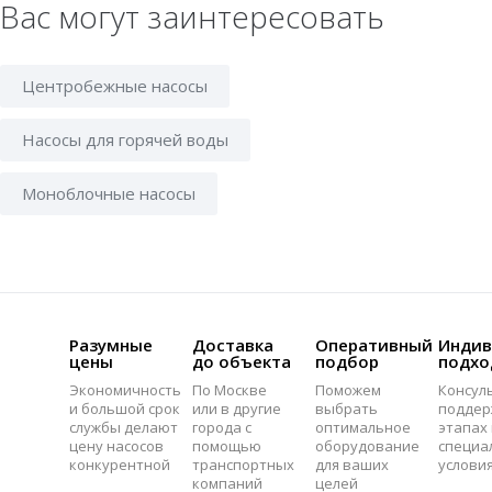
Вас могут заинтересовать
Центробежные насосы
Насосы для горячей воды
Моноблочные насосы
Разумные
Доставка
Оперативный
Индив
цены
до объекта
подбор
подхо
Экономичность
По Москве
Поможем
Консул
и большой срок
или в другие
выбрать
поддер
службы делают
города с
оптимальное
этапах 
цену насосов
помощью
оборудование
специа
конкурентной
транспортных
для ваших
услови
компаний
целей