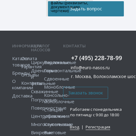
файлы (реквизиты,
документацию,
чертежи)
ИНФОРМАЦИЯ
КАТАЛОГ
КОНТАКТЫ
НАСОСОВ
+7 (495) 228-78-99
Каталог
Оплата
Циркуляционные
Вертикальные
товаров
Гарантия
info@euro-nasos.ru
Дренажные
Горизонтальные
Бренды
Отзывы
г. Москва, Волоколамское шосс
и
Сдвоенные
О
Контакты
фекальные
Моноблочные
компании
Скважинные
Консольно-
Доставка
Погружные
моноблочные
Поверхностные
Работаем с понедельника
Станции
по пятницу с 9:00 до 18:00
Центробежные
управления
Многоступенчатые
Консольные
Вход
|
Регистрация
Вихревые
Винтовые