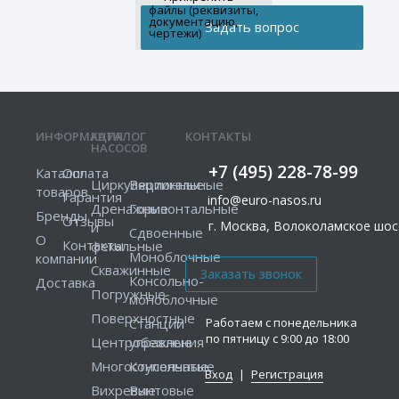
файлы (реквизиты,
документацию,
чертежи)
ИНФОРМАЦИЯ
КАТАЛОГ
КОНТАКТЫ
НАСОСОВ
+7 (495) 228-78-99
Каталог
Оплата
Циркуляционные
Вертикальные
товаров
Гарантия
info@euro-nasos.ru
Дренажные
Горизонтальные
Бренды
Отзывы
г. Москва, Волоколамское шосс
и
Сдвоенные
О
Контакты
фекальные
Моноблочные
компании
Скважинные
Консольно-
Доставка
Погружные
моноблочные
Поверхностные
Работаем с понедельника
Станции
по пятницу с 9:00 до 18:00
Центробежные
управления
Многоступенчатые
Консольные
Вход
|
Регистрация
Вихревые
Винтовые