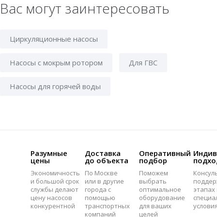
Вас могут заинтересовать
Циркуляционные насосы
Насосы с мокрым ротором
Для ГВС
Насосы для горячей воды
Разумные
Доставка
Оперативный
Индив
цены
до объекта
подбор
подхо
Экономичность
По Москве
Поможем
Консул
и большой срок
или в другие
выбрать
поддер
службы делают
города с
оптимальное
этапах 
цену насосов
помощью
оборудование
специа
конкурентной
транспортных
для ваших
услови
компаний
целей