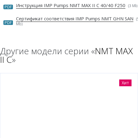
Инструкция IMP Pumps NMT MAX II C 40/40 F250
(3 Mb
PDF
Сертификат соответствия IMP Pumps NMT GHN SAN
(
PDF
Mb)
Другие модели серии «
NMT MAX
II C
»
Хит