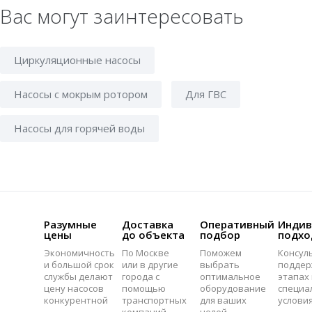
Вас могут заинтересовать
Циркуляционные насосы
Насосы с мокрым ротором
Для ГВС
Насосы для горячей воды
Разумные
Доставка
Оперативный
Индив
цены
до объекта
подбор
подхо
Экономичность
По Москве
Поможем
Консул
и большой срок
или в другие
выбрать
поддер
службы делают
города с
оптимальное
этапах 
цену насосов
помощью
оборудование
специа
конкурентной
транспортных
для ваших
услови
компаний
целей