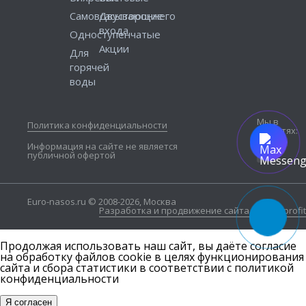
Самовсасывающие
Двустороннего
входа
Одноступенчатые
Акции
Для
горячей
воды
Мы в
Политика конфиденциальности
соцсетях:
Информация на сайте не является
публичной офертой
Euro-nasos.ru © 2008-2026, Москва
Разработка и продвижение сайта — Seo4profit
Продолжая использовать наш сайт, вы даёте согласие
на обработку файлов cookie в целях функционирования
сайта и сбора статистики в соответствии с
политикой
конфиденциальности
Я согласен