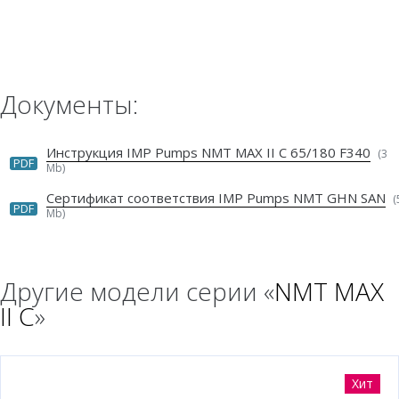
Документы:
Инструкция IMP Pumps NMT MAX II C 65/180 F340
(3
PDF
Mb)
Сертификат соответствия IMP Pumps NMT GHN SAN
(
PDF
Mb)
Другие модели серии «
NMT MAX
II C
»
Хит