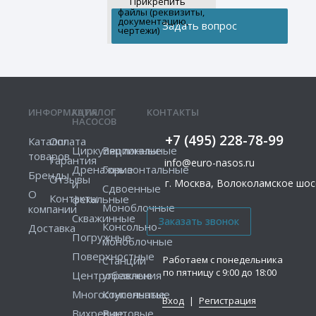
Прикрепить
файлы (реквизиты,
документацию,
чертежи)
ИНФОРМАЦИЯ
КАТАЛОГ
КОНТАКТЫ
НАСОСОВ
+7 (495) 228-78-99
Каталог
Оплата
Циркуляционные
Вертикальные
товаров
Гарантия
info@euro-nasos.ru
Дренажные
Горизонтальные
Бренды
Отзывы
г. Москва, Волоколамское шосс
и
Сдвоенные
О
Контакты
фекальные
Моноблочные
компании
Скважинные
Консольно-
Доставка
Погружные
моноблочные
Поверхностные
Работаем с понедельника
Станции
по пятницу с 9:00 до 18:00
Центробежные
управления
Многоступенчатые
Консольные
Вход
|
Регистрация
Вихревые
Винтовые